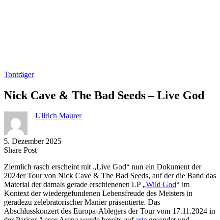
Tonträger
Nick Cave & The Bad Seeds – Live God
Ullrich Maurer
5. Dezember 2025
Share
Copy
Send
Share Post
on
URL
Link
Ziemlich rasch erscheint mit „Live God“ nun ein Dokument der
Facebook
to
via
2024er Tour von Nick Cave & The Bad Seeds, auf der die Band das
clipboard
eMail
Material der damals gerade erschienenen LP „
Wild God
“ im
Kontext der wiedergefundenen Lebensfreude des Meisters in
geradezu zelebratorischer Manier präsentierte. Das
Abschlusskonzert des Europa-Ablegers der Tour vom 17.11.2024 in
der Pariser Accor Arena wurde bereits auf
arte
gesendet und