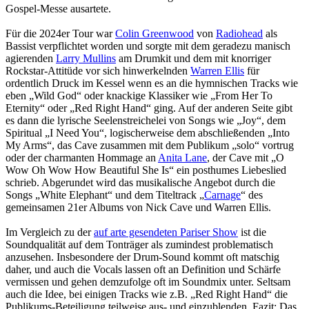
Gospel-Messe ausartete.
Für die 2024er Tour war
Colin Greenwood
von
Radiohead
als
Bassist verpflichtet worden und sorgte mit dem geradezu manisch
agierenden
Larry Mullins
am Drumkit und dem mit knorriger
Rockstar-Attitüde vor sich hinwerkelnden
Warren Ellis
für
ordentlich Druck im Kessel wenn es an die hymnischen Tracks wie
eben „Wild God“ oder knackige Klassiker wie „From Her To
Eternity“ oder „Red Right Hand“ ging. Auf der anderen Seite gibt
es dann die lyrische Seelenstreichelei von Songs wie „Joy“, dem
Spiritual „I Need You“, logischerweise dem abschließenden „Into
My Arms“, das Cave zusammen mit dem Publikum „solo“ vortrug
oder der charmanten Hommage an
Anita Lane
, der Cave mit „O
Wow Oh Wow How Beautiful She Is“ ein posthumes Liebeslied
schrieb. Abgerundet wird das musikalische Angebot durch die
Songs „White Elephant“ und dem Titeltrack „
Carnage
“ des
gemeinsamen 21er Albums von Nick Cave und Warren Ellis.
Im Vergleich zu der
auf arte gesendeten Pariser Show
ist die
Soundqualität auf dem Tonträger als zumindest problematisch
anzusehen. Insbesondere der Drum-Sound kommt oft matschig
daher, und auch die Vocals lassen oft an Definition und Schärfe
vermissen und gehen demzufolge oft im Soundmix unter. Seltsam
auch die Idee, bei einigen Tracks wie z.B. „Red Right Hand“ die
Publikums-Beteiligung teilweise aus- und einzublenden. Fazit: Das