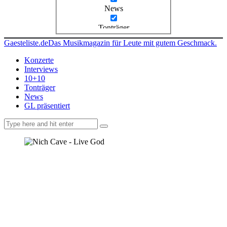
News
Tonträger
Gaesteliste.de
Das Musikmagazin für Leute mit gutem Geschmack.
Konzerte
Interviews
10+10
Tonträger
News
GL präsentiert
facebook-
instagramm
rss
1