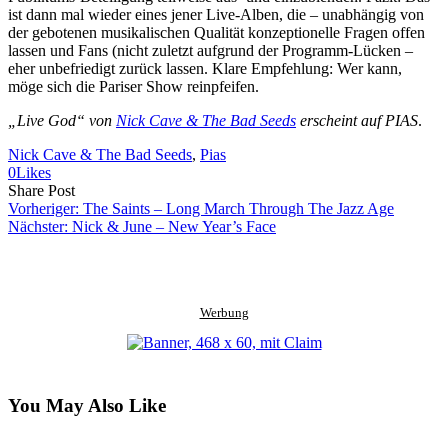
ist dann mal wieder eines jener Live-Alben, die – unabhängig von
der gebotenen musikalischen Qualität konzeptionelle Fragen offen
lassen und Fans (nicht zuletzt aufgrund der Programm-Lücken –
eher unbefriedigt zurück lassen. Klare Empfehlung: Wer kann,
möge sich die Pariser Show reinpfeifen.
„Live God“ von
Nick Cave & The Bad Seeds
erscheint auf PIAS
.
Nick Cave & The Bad Seeds
, 
Pias
0
Likes
Share
Copy
Send
Share Post
on
URL
Link
Vorheriger:
The Saints – Long March Through The Jazz Age
Facebook
to
via
Nächster:
Nick & June – New Year’s Face
clipboard
eMail
Werbung
You May Also Like