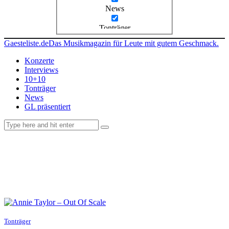
News
Tonträger
Gaesteliste.de
Das Musikmagazin für Leute mit gutem Geschmack.
Konzerte
Interviews
10+10
Tonträger
News
GL präsentiert
facebook-
instagramm
rss
1
Tonträger