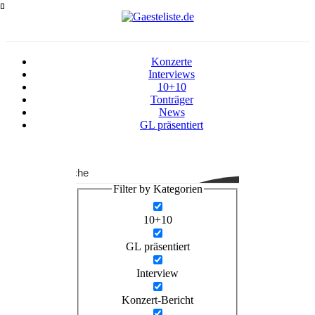
Zum
Inhalt
springen
Konzerte
Interviews
10+10
Tonträger
News
GL präsentiert
Suche
Filter by Kategorien
10+10
GL präsentiert
Interview
Konzert-Bericht