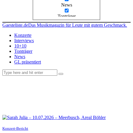
News
Tonträger
Gaesteliste.de
Das Musikmagazin für Leute mit gutem Geschmack.
Konzerte
Interviews
10+10
Tonträger
News
GL präsentiert
facebook-
instagramm
rss
1
Konzert-Bericht