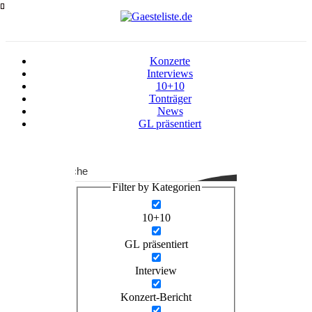
Zum
Inhalt
springen
Konzerte
Interviews
10+10
Tonträger
News
GL präsentiert
Suche
Filter by Kategorien
10+10
GL präsentiert
Interview
Konzert-Bericht