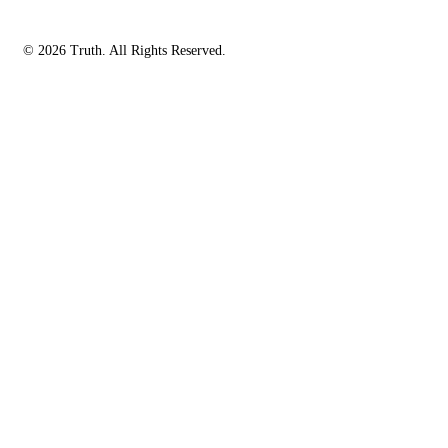
© 2026 Truth. All Rights Reserved.
facebook-
instagramm
rss
1