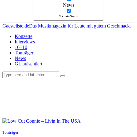
News
Tonträger
Gaesteliste.de
Das Musikmagazin für Leute mit gutem Geschmack.
Konzerte
Interviews
10+10
Tonträger
News
GL präsentiert
facebook-
instagramm
rss
1
Tonträger