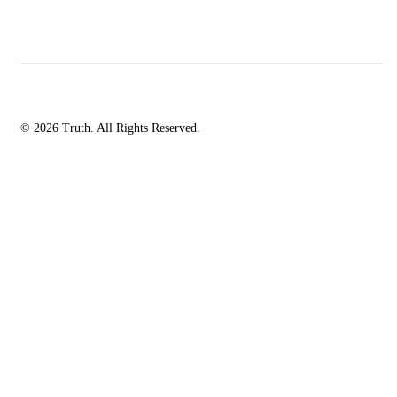
© 2026 Truth. All Rights Reserved.
facebook-
instagramm
rss
1