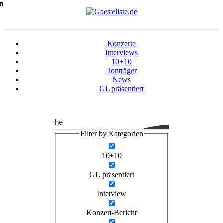
Zum
Inhalt
springen
Konzerte
Interviews
10+10
Tonträger
News
GL präsentiert
Suche
Filter by Kategorien
10+10
GL präsentiert
Interview
Konzert-Bericht