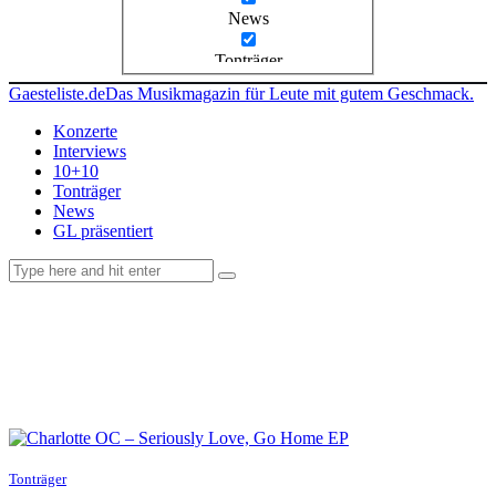
News
Tonträger
Gaesteliste.de
Das Musikmagazin für Leute mit gutem Geschmack.
Konzerte
Interviews
10+10
Tonträger
News
GL präsentiert
facebook-
instagramm
rss
1
Tonträger