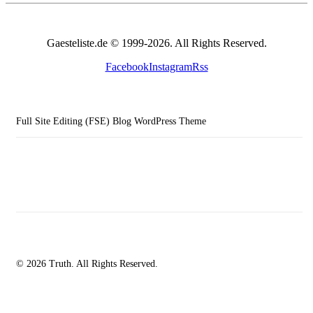
Gaesteliste.de © 1999-2026. All Rights Reserved.
Facebook
Instagram
Rss
Full Site Editing (FSE) Blog WordPress Theme
© 2026 Truth. All Rights Reserved.
facebook-
instagramm
rss
1