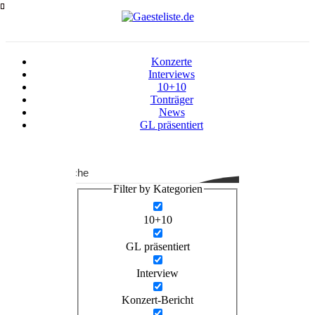
Zum
Inhalt
springen
Konzerte
Interviews
10+10
Tonträger
News
GL präsentiert
Suche
Filter by Kategorien
10+10
GL präsentiert
Interview
Konzert-Bericht