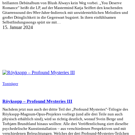
brillanten Debütalbum von Blush Always kein Weg vorbei. „You Deserve
Romance“ heißt die LP, auf der Mastermind Katja Seiffert den krachenden
Gitarrensound des 90er-Jahre-Indierock mit unwiderstehlichen Melodien und
großer Dringlichkeit in die Gegenwart bugsiert. In ihren einfühlsamen
Selbstfindungssongs spürt sie mit…
15. Januar 2024
Tonträger
Röyksopp – Profound Mysteries III
Nachdem jetzt nun auch der dritte Teil der „Profound Mysteries“-Trilogie des
Röyksopp-Magnum-Opus-Projektes vorliegt (und alle drei Teile nun auch
physisch erhältlich sind), wird so richtig deutlich, worauf Svein Berge und
Torbjørn Brundtland hinaus wollten: Alle drei Veröffentlichung ziert dieselbe
psychedelische Kunstinstallation – aus verschiedenen Perspektiven und mit
verschiedenen Beleuchtungen. Welches der drei Profound-Mysteries-Teilchen