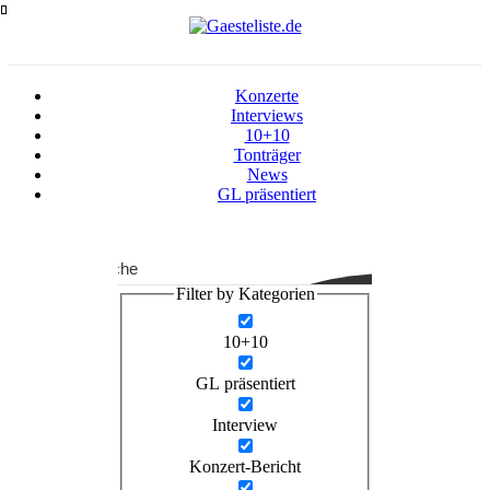
Zum
Inhalt
springen
Konzerte
Interviews
10+10
Tonträger
News
GL präsentiert
Suche
Filter by Kategorien
10+10
GL präsentiert
Interview
Konzert-Bericht