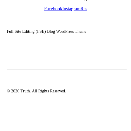
Facebook
Instagram
Rss
Full Site Editing (FSE) Blog WordPress Theme
© 2026 Truth. All Rights Reserved.
facebook-
instagramm
rss
1