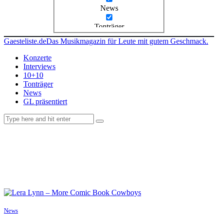
News
Tonträger
Gaesteliste.de
Das Musikmagazin für Leute mit gutem Geschmack.
Konzerte
Interviews
10+10
Tonträger
News
GL präsentiert
facebook-
instagramm
rss
1
News