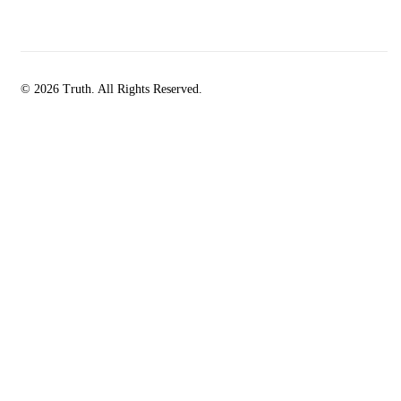
© 2026 Truth. All Rights Reserved.
facebook-
instagramm
rss
1