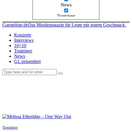
News
Tonträger
Gaesteliste.de
Das Musikmagazin für Leute mit gutem Geschmack.
Konzerte
Interviews
10+10
Tonträger
News
GL präsentiert
facebook-
instagramm
rss
1
Tonträger