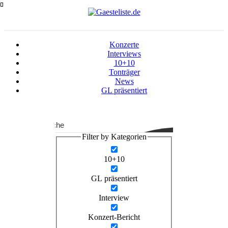
Zum
Inhalt
springen
Konzerte
Interviews
10+10
Tonträger
News
GL präsentiert
Suche
Filter by Kategorien
10+10
GL präsentiert
Interview
Konzert-Bericht