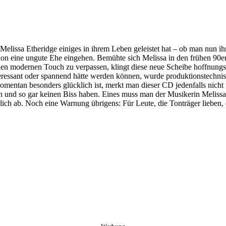
 Melissa Etheridge einiges in ihrem Leben geleistet hat – ob man nun i
ktion eine ungute Ehe eingehen. Bemühte sich Melissa in den frühen 90
en modernen Touch zu verpassen, klingt diese neue Scheibe hoffnungslo
interessant oder spannend hätte werden können, wurde produktionstec
omentan besonders glücklich ist, merkt man dieser CD jedenfalls nicht u
 und so gar keinen Biss haben. Eines muss man der Musikerin Melissa 
ürlich ab. Noch eine Warnung übrigens: Für Leute, die Tonträger lieben,