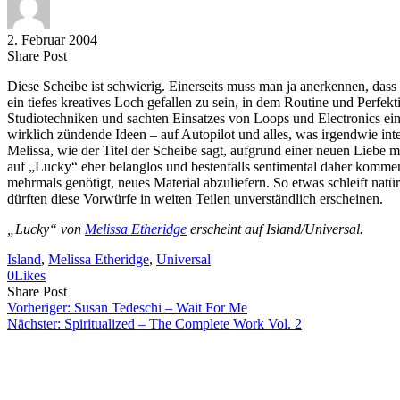
2. Februar 2004
Share
Copy
Send
Share Post
on
URL
Link
Diese Scheibe ist schwierig. Einerseits muss man ja anerkennen, dass
Facebook
to
via
ein tiefes kreatives Loch gefallen zu sein, in dem Routine und Perfe
clipboard
eMail
Studiotechniken und sachten Einsatzes von Loops und Electronics ein
wirklich zündende Ideen – auf Autopilot und alles, was irgendwie 
Melissa, wie der Titel der Scheibe sagt, aufgrund einer neuen Liebe m
auf „Lucky“ eher belanglos und bestenfalls sentimental daher kommen
mehrmals genötigt, neues Material abzuliefern. So etwas schleift nat
dürften diese Vorwürfe in weiten Teilen unverständlich erscheinen.
„Lucky“ von
Melissa Etheridge
erscheint auf Island/Universal.
Island
, 
Melissa Etheridge
, 
Universal
0
Likes
Share
Copy
Send
Share Post
on
URL
Link
Vorheriger:
Susan Tedeschi – Wait For Me
Facebook
to
via
Nächster:
Spiritualized – The Complete Work Vol. 2
clipboard
eMail