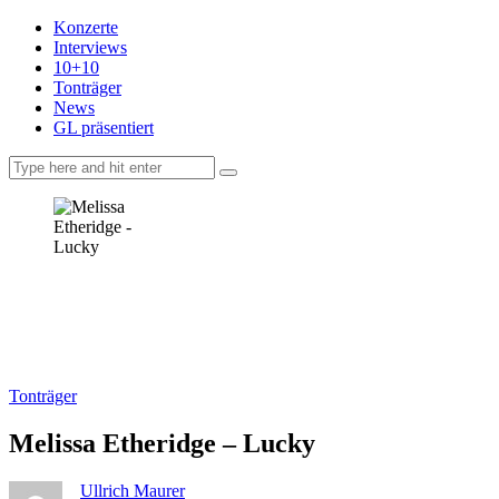
Konzerte
Interviews
10+10
Tonträger
News
GL präsentiert
facebook-
instagramm
rss
1
Tonträger
Melissa Etheridge – Lucky
Ullrich Maurer