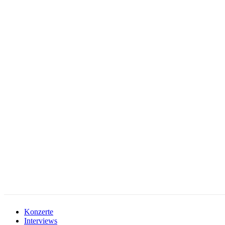
facebook-
instagramm
rss
1
Konzerte
Interviews