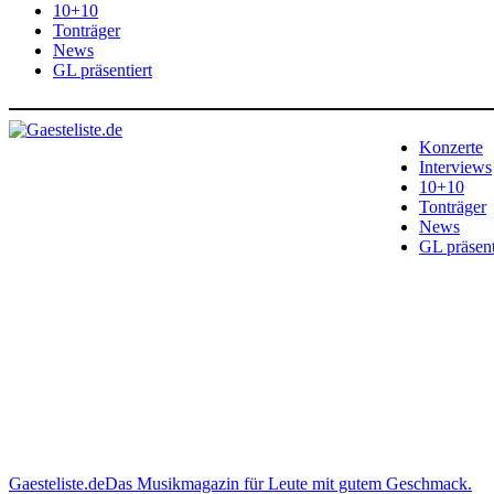
10+10
Tonträger
News
GL präsentiert
Konzerte
Interviews
10+10
Tonträger
News
GL präsent
Gaesteliste.de
Das Musikmagazin für Leute mit gutem Geschmack.