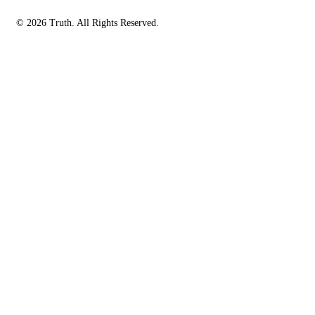
© 2026 Truth. All Rights Reserved.
facebook-
instagramm
rss
1