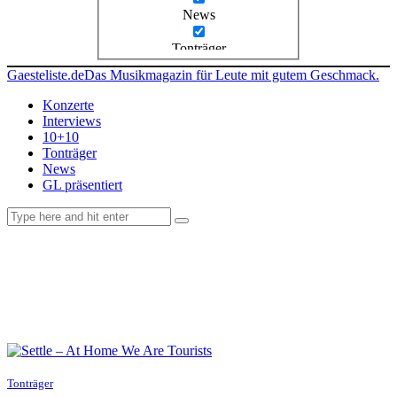
News
Tonträger
Gaesteliste.de
Das Musikmagazin für Leute mit gutem Geschmack.
Konzerte
Interviews
10+10
Tonträger
News
GL präsentiert
facebook-
instagramm
rss
1
Tonträger