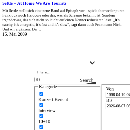
Settle – At Home We Are Tourists
Mit Settle stellt sich eine neue Band auf Epitaph vor – spielt aber weder puren
Punkrock noch Hardcore oder das, was als Screamo bekannt ist. Sondern
irgendetwas, das sich nicht so leicht auf einen Nenner reduzieren lässt. „It’s
catchy, it’s energetic, it’s fast and it’s slow“, sagt dann auch Frontmann Nick.
Und wir ergänzen: Der…
15. Mai 2009
Search
Kategorie
Von
Konzert-Bericht
Bis
Interview
10+10