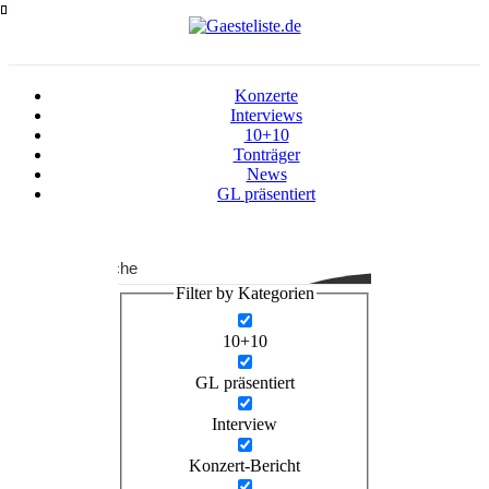
Zum
Inhalt
springen
Konzerte
Interviews
10+10
Tonträger
News
GL präsentiert
Suche
Filter by Kategorien
10+10
GL präsentiert
Interview
Konzert-Bericht