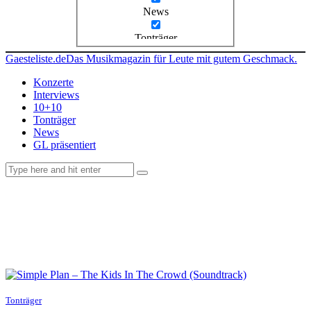
News
Tonträger
Gaesteliste.de
Das Musikmagazin für Leute mit gutem Geschmack.
Konzerte
Interviews
10+10
Tonträger
News
GL präsentiert
facebook-
instagramm
rss
1
Tonträger