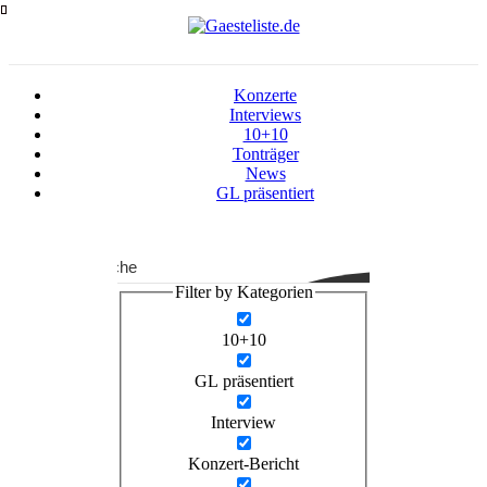
Zum
Inhalt
springen
Konzerte
Interviews
10+10
Tonträger
News
GL präsentiert
Suche
Filter by Kategorien
10+10
GL präsentiert
Interview
Konzert-Bericht