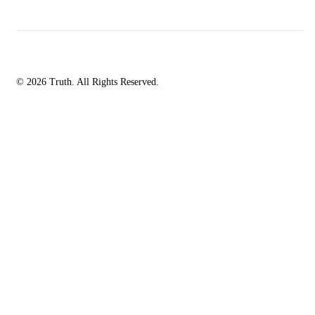
© 2026 Truth. All Rights Reserved.
facebook-
instagramm
rss
1