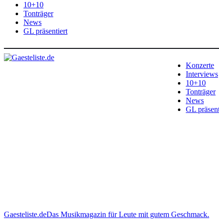
10+10
Tonträger
News
GL präsentiert
Konzerte
Interviews
10+10
Tonträger
News
GL präsent
Gaesteliste.de
Das Musikmagazin für Leute mit gutem Geschmack.