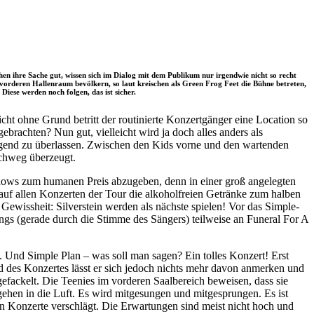
en ihre Sache gut, wissen sich im Dialog mit dem Publikum nur irgendwie nicht so recht
n vorderen Hallenraum bevölkern, so laut kreischen als Green Frog Feet die Bühne betreten,
iese werden noch folgen, das ist sicher.
cht ohne Grund betritt der routinierte Konzertgänger eine Location so
rachten? Nun gut, vielleicht wird ja doch alles anders als
Jugend zu überlassen. Zwischen den Kids vorne und den wartenden
rchweg überzeugt.
hows zum humanen Preis abzugeben, denn in einer groß angelegten
auf allen Konzerten der Tour die alkoholfreien Getränke zum halben
wissheit: Silverstein werden als nächste spielen! Vor das Simple-
ungs (gerade durch die Stimme des Sängers) teilweise an Funeral For A
. Und Simple Plan – was soll man sagen? Ein tolles Konzert! Erst
d des Konzertes lässt er sich jedoch nichts mehr davon anmerken und
fackelt. Die Teenies im vorderen Saalbereich beweisen, dass sie
ehen in die Luft. Es wird mitgesungen und mitgesprungen. Es ist
en Konzerte verschlägt. Die Erwartungen sind meist nicht hoch und