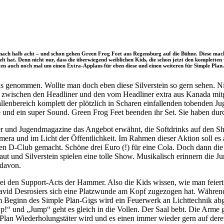
 nach halb acht – und schon gehen Green Frog Feet aus Regensburg auf die Bühne. Diese mach
elt hat. Denn nicht nur, dass die überwiegend weiblichen Kids, die schon jetzt den komplette
ten auch noch mal um einen Extra-Applaus für eben diese und einen weiteren für Simple Plan. D
is genommen. Wollte man doch eben diese Silverstein so gern sehen. Ni
t zwischen den Headliner und den vom Headliner extra aus Kanada mitgeb
llenbereich komplett der plötzlich in Scharen einfallenden tobenden 
hne und ein super Sound. Green Frog Feet beenden ihr Set. Sie haben du
r und Jugendmagazine das Angebot erwähnt, die Softdrinks auf den S
era und im Licht der Öffentlichkeit. Im Rahmen dieser Aktion soll es 
 D-Club gemacht. Schöne drei Euro (!) für eine Cola. Doch dann die Ge
aut und Silverstein spielen eine tolle Show. Musikalisch erinnern die J
 davon.
ei den Support-Acts der Hammer. Also die Kids wissen, wie man feiert
 David Desrosiers sich eine Platzwunde am Kopf zugezogen hat. Währen
 Beginn des Simple Plan-Gigs wird ein Feuerwerk an Lichttechnik abge
!“ und „Jump“ geht es gleich in die Vollen. Der Saal bebt. Die Arme g
e Plan Wiederholungstäter wird und es einen immer wieder gern auf der