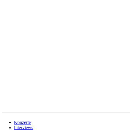
facebook-
instagramm
rss
1
Konzerte
Interviews