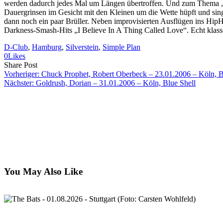
werden dadurch jedes Mal um Längen übertroffen. Und zum Thema „Te
Dauergrinsen im Gesicht mit den Kleinen um die Wette hüpft und sin
dann noch ein paar Brüller. Neben improvisierten Ausflügen ins HipH
Darkness-Smash-Hits „I Believe In A Thing Called Love“. Echt klasse
D-Club
, 
Hamburg
, 
Silverstein
, 
Simple Plan
0
Likes
Share
Copy
Send
Share Post
on
URL
Link
Vorheriger:
Chuck Prophet, Robert Oberbeck – 23.01.2006 – Köln, B
Facebook
to
via
Nächster:
Goldrush, Dorian – 31.01.2006 – Köln, Blue Shell
clipboard
eMail
You May Also Like