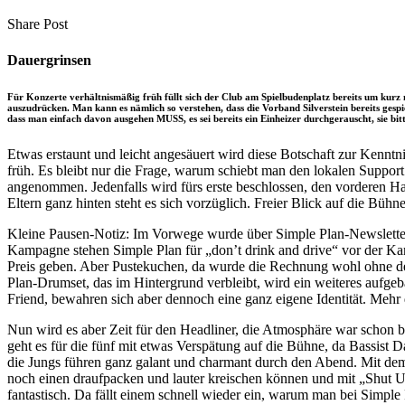
clipboard
eMail
Share
Copy
Send
Share Post
on
URL
Link
Facebook
to
via
Dauergrinsen
clipboard
eMail
Für Konzerte verhältnismäßig früh füllt sich der Club am Spielbudenplatz bereits um kurz
auszudrücken. Man kann es nämlich so verstehen, dass die Vorband Silverstein bereits gespi
dass man einfach davon ausgehen MUSS, es sei bereits ein Einheizer durchgerauscht, sie bit
Etwas erstaunt und leicht angesäuert wird diese Botschaft zur Kenntn
früh. Es bleibt nur die Frage, warum schiebt man den lokalen Suppor
angenommen. Jedenfalls wird fürs erste beschlossen, den vorderen Ha
Eltern ganz hinten steht es sich vorzüglich. Freier Blick auf die Bü
Kleine Pausen-Notiz: Im Vorwege wurde über Simple Plan-Newslette
Kampagne stehen Simple Plan für „don’t drink and drive“ vor der Kam
Preis geben. Aber Pustekuchen, da wurde die Rechnung wohl ohne den
Plan-Drumset, das im Hintergrund verbleibt, wird ein weiteres aufgeb
Friend, bewahren sich aber dennoch eine ganz eigene Identität. Mehr
Nun wird es aber Zeit für den Headliner, die Atmosphäre war schon b
geht es für die fünf mit etwas Verspätung auf die Bühne, da Bassist
die Jungs führen ganz galant und charmant durch den Abend. Mit dem
noch einen draufpacken und lauter kreischen können und mit „Shut Up
fantastisch. Da fällt einem schnell wieder ein, warum man bei Simpl