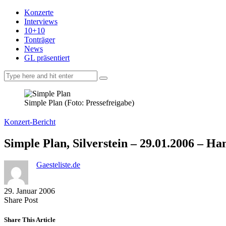
Konzerte
Interviews
10+10
Tonträger
News
GL präsentiert
facebook-
instagramm
rss
1
Simple Plan (Foto: Pressefreigabe)
Konzert-Bericht
Simple Plan, Silverstein – 29.01.2006 – H
Gaesteliste.de
29. Januar 2006
Share
Copy
Send
Share Post
on
URL
Link
Facebook
to
via
Share This Article