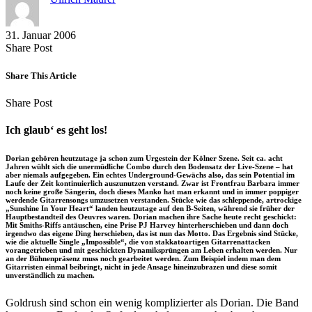
31. Januar 2006
Share
Copy
Send
Share Post
on
URL
Link
Facebook
to
via
Share This Article
clipboard
eMail
Share
Copy
Send
Share Post
on
URL
Link
Facebook
to
via
Ich glaub‘ es geht los!
clipboard
eMail
Dorian gehören heutzutage ja schon zum Urgestein der Kölner Szene. Seit ca. acht
Jahren wühlt sich die unermüdliche Combo durch den Bodensatz der Live-Szene – hat
aber niemals aufgegeben. Ein echtes Underground-Gewächs also, das sein Potential im
Laufe der Zeit kontinuierlich auszunutzen verstand. Zwar ist Frontfrau Barbara immer
noch keine große Sängerin, doch dieses Manko hat man erkannt und in immer poppiger
werdende Gitarrensongs umzusetzen verstanden. Stücke wie das schleppende, artrockige
„Sunshine In Your Heart“ landen heutzutage auf den B-Seiten, während sie früher der
Hauptbestandteil des Oeuvres waren. Dorian machen ihre Sache heute recht geschickt:
Mit Smiths-Riffs antäuschen, eine Prise PJ Harvey hinterherschieben und dann doch
irgendwo das eigene Ding herschieben, das ist nun das Motto. Das Ergebnis sind Stücke,
wie die aktuelle Single „Impossible“, die von stakkatoartigen Gitarrenattacken
vorangetrieben und mit geschickten Dynamiksprüngen am Leben erhalten werden. Nur
an der Bühnenpräsenz muss noch gearbeitet werden. Zum Beispiel indem man dem
Gitarristen einmal beibringt, nicht in jede Ansage hineinzubrazen und diese somit
unverständlich zu machen.
Goldrush sind schon ein wenig komplizierter als Dorian. Die Band