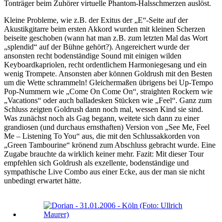
Tonträger beim Zuhörer virtuelle Phantom-Halsschmerzen auslöst.
Kleine Probleme, wie z.B. der Exitus der „E“-Seite auf der
Akustikgitarre beim ersten Akkord wurden mit kleinen Scherzen
beiseite geschoben (wann hat man z.B. zum letzten Mal das Wort
„splendid“ auf der Bühne gehört?). Angereichert wurde der
ansonsten recht bodenständige Sound mit einigen wilden
Keyboardkapriolen, recht ordentlichem Harmoniegesang und ein
wenig Trompete. Ansonsten aber können Goldrush mit den Besten
um die Wette schrammeln! Gleichermaßen übrigens bei Up-Tempo
Pop-Nummern wie „Come On Come On“, straighten Rockern wie
„Vacations“ oder auch balladesken Stücken wie „Feel“. Ganz zum
Schluss zeigten Goldrush dann noch mal, wessen Kind sie sind.
Was zunächst noch als Gag begann, weitete sich dann zu einer
grandiosen (und durchaus ernsthaften) Version von „See Me, Feel
Me – Listening To You“ aus, die mit den Schlussakkorden von
„Green Tambourine“ krönend zum Abschluss gebracht wurde. Eine
Zugabe brauchte da wirklich keiner mehr. Fazit: Mit dieser Tour
empfehlen sich Goldrush als exzellente, bodenständige und
sympathische Live Combo aus einer Ecke, aus der man sie nicht
unbedingt erwartet hätte.