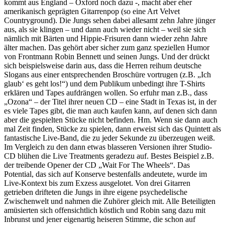
kommt aus England – Oxford noch dazu -, macht aber eher
amerikanisch geprägten Gitarrenpop (so eine Art Velvet
Countryground). Die Jungs sehen dabei allesamt zehn Jahre jünger
aus, als sie klingen – und dann auch wieder nicht – weil sie sich
nämlich mit Bärten und Hippie-Frisuren dann wieder zehn Jahre
älter machen. Das gehört aber sicher zum ganz speziellen Humor
von Frontmann Robin Bennett und seinen Jungs. Und der drückt
sich beispielsweise darin aus, dass die Herren reihum deutsche
Slogans aus einer entsprechenden Broschüre vortrugen (z.B. „Ich
glaub‘ es geht los!“) und dem Publikum unbedingt ihre T-Shirts
erklären und Tapes aufdrängen wollen. So erfuhr man z.B., dass
„Ozona“ – der Titel ihrer neuen CD – eine Stadt in Texas ist, in der
es viele Tapes gibt, die man auch kaufen kann, auf denen sich dann
aber die gespielten Stücke nicht befinden. Hm. Wenn sie dann auch
mal Zeit finden, Stücke zu spielen, dann erweist sich das Quintett als
fantastische Live-Band, die zu jeder Sekunde zu überzeugen weiß.
Im Vergleich zu den dann etwas blasseren Versionen ihrer Studio-
CD blühen die Live Treatments geradezu auf. Bestes Beispiel z.B.
der treibende Opener der CD „Wait For The Wheels“. Das
Potential, das sich auf Konserve bestenfalls andeutete, wurde im
Live-Kontext bis zum Exzess ausgelotet. Von drei Gitarren
getrieben drifteten die Jungs in ihre eigene psychedelische
Zwischenwelt und nahmen die Zuhörer gleich mit. Alle Beteiligten
amüsierten sich offensichtlich köstlich und Robin sang dazu mit
Inbrunst und jener eigenartig heiseren Stimme, die schon auf