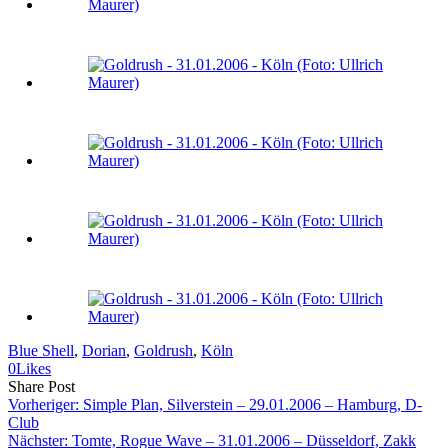
Blue Shell
, 
Dorian
, 
Goldrush
, 
Köln
0
Likes
Share
Copy
Send
Share Post
on
URL
Link
Vorheriger:
Simple Plan, Silverstein – 29.01.2006 – Hamburg, D-
Facebook
to
via
Club
clipboard
eMail
Nächster:
Tomte, Rogue Wave – 31.01.2006 – Düsseldorf, Zakk