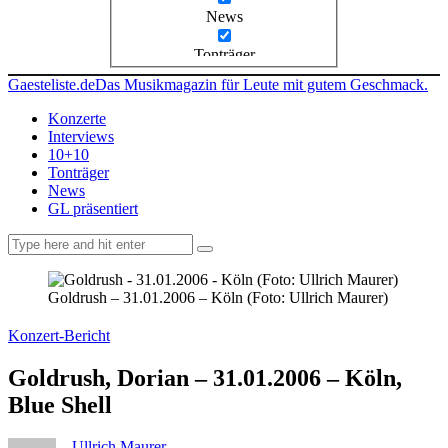
News
Tonträger
Gaesteliste.de
Das Musikmagazin für Leute mit gutem Geschmack.
Konzerte
Interviews
10+10
Tonträger
News
GL präsentiert
facebook-
instagramm
rss
1
Goldrush – 31.01.2006 – Köln (Foto: Ullrich Maurer)
Konzert-Bericht
Goldrush, Dorian – 31.01.2006 – Köln,
Blue Shell
Ullrich Maurer