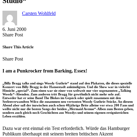
Studio“
Carsten Wohlfeld
6. Juni 2000
Share
Copy
Send
Share Post
on
URL
Link
Facebook
to
via
Share This Article
clipboard
eMail
Share
Copy
Send
Share Post
on
URL
Link
Facebook
to
via
I am a Punkrocker from Barking, Essex!
clipboard
eMail
„Billy Bragg talks and sings Woody Guthrie“ stand auf den Plakaten, die dieses spezielle
Konzert von Billy Bragg in der Hansestadt ankündigten. Und die Show war in vielerlei
Hinsicht „special“. Zum einen war sie einer von weltweit nur vier sogenannten „Talking
Woody“-Abenden. Zum anderen tritt Bragg für gewöhnlich nicht mehr solo auf.
Entweder hat er seine Band The Blokes im Gepäck oder spielt zusammen mit den
Seelenverwandten Wilco die zusammen neu vertonten Woody Guthrie-Stücke. An diesem
Abend aber saß der inzwischen auch schon 40jährige Brite alleine vor etwa 200 Fans und
wollte nicht nur die besten Songs der beiden „Mermaid Avenue“-Alben zum Besten geben,
sondern auch gleich noch Geschichten aus Woodys und seinem eigenen ereignisreichen
Leben erzählen.
Dazu war erst einmal ein Test erforderlich. Würde das Hamburger
Publikum überhaupt mit seinem breiten britischen Akzent