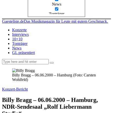
News
Tonträger
Gaesteliste.de
Das Musikmagazin für Leute mit gutem Geschmack.
Konzerte
Interviews
10+10
Tonträger
News
GL präsentiert
facebook-
instagramm
rss
1
Billy Bragg – 06.06.2000 – Hamburg (Foto: Carsten
Wohlfeld)
Konzert-Bericht
Billy Bragg – 06.06.2000 – Hamburg,
NDR-Sendesaal „Rolf Liebermann