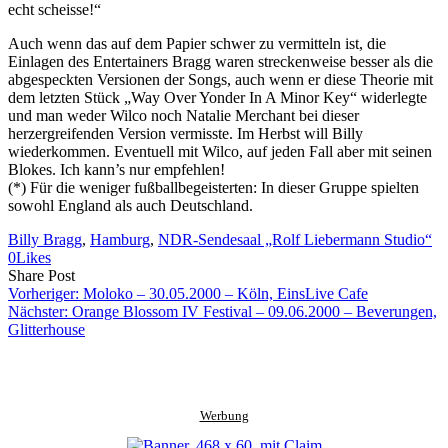
echt scheisse!“
Auch wenn das auf dem Papier schwer zu vermitteln ist, die
Einlagen des Entertainers Bragg waren streckenweise besser als die
abgespeckten Versionen der Songs, auch wenn er diese Theorie mit
dem letzten Stück „Way Over Yonder In A Minor Key“ widerlegte
und man weder Wilco noch Natalie Merchant bei dieser
herzergreifenden Version vermisste. Im Herbst will Billy
wiederkommen. Eventuell mit Wilco, auf jeden Fall aber mit seinen
Blokes. Ich kann’s nur empfehlen!
(*) Für die weniger fußballbegeisterten: In dieser Gruppe spielten
sowohl England als auch Deutschland.
Billy Bragg
, 
Hamburg
, 
NDR-Sendesaal „Rolf Liebermann Studio“
0
Likes
Share
Copy
Send
Share Post
on
URL
Link
Vorheriger:
Moloko – 30.05.2000 – Köln, EinsLive Cafe
Facebook
to
via
Nächster:
Orange Blossom IV Festival – 09.06.2000 – Beverungen,
clipboard
eMail
Glitterhouse
Werbung