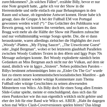
zurechtkommen? „In solchen Fällen“, erzählte Billy, bevor er nur
eine Note gespielt hatte, „gehe ich vor der Show in die
Herrentoilette und stelle einfach ein paar Behauptungen in den
Raum und schaue, ob irgendeine Antwort kommt. Heute habe ich
gesagt, dass die Gruppe A bei der Fußball EM von Portugal
gewonnen werden wird! (*) “ Das Gelächter des Publikums war
Beweis genug, wir konnten ihn verstehen, und so kam es, dass
Bragg weit mehr als die Hälfte der Show mit Plaudern zubrachte
und nur verhältnismäßig wenige Songs spielte. Die, die er dann
herauskramte, waren allerdings zielsicher die Highlights der zwei
„Woody“-Platten. „My Flying Saucer“, „The Unwelcome Guest“
oder „Ingid Bergman“, wobei er bei letzterem glaubhaft Parallelen
zwischen Woody Guthries Texten in den 40ern und Iggy Pops 70s
Message aufzeigen konnte. Bei Woody explodierte nämlich beim
Gedanken an Miss Bergman auch nicht nur der Vulkan, auf dem sie
stand, ähnlich wie in Iggys „Sixteen“. Neben politischen Parolen –
Billys bestimmt zehnminütiges Intro zu „Eisler On The Go“ wurde
fast zu einem neuen kommunistischen/sozialistischen Manifest – gab
es aber auch immer wieder witzige Kommentare zum Thema
Fußball oder witzige Geschichten zu seinen abwesenden
Mitstreitern von Wilco. Als Billy doch für einen Song allen Ernstes
Slide-Guitar spielte, meinte er entschuldigend, dass sich das für
einen Punkrocker wie ihn nun eigentlich wirklich nicht gehöre und
eher der Job für eine Band wie Wilco sei. ABER: „Habt ihr dagegen
schon mal Wilco Clash-Coverversionen spielen hören? Das klingt