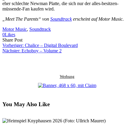
eher schlechte Newman Platte, die sich nur der alles-besitzen-
müssende-Fan kaufen wird.
„Meet The Parents“ von
Soundtrack
erscheint auf Motor Music.
Motor Music
, 
Soundtrack
0
Likes
Share
Copy
Send
Share Post
on
URL
Link
Vorheriger:
Chalice – Digital Boulevard
Facebook
to
via
Nächster:
Echoboy – Volume 2
clipboard
eMail
Werbung
You May Also Like