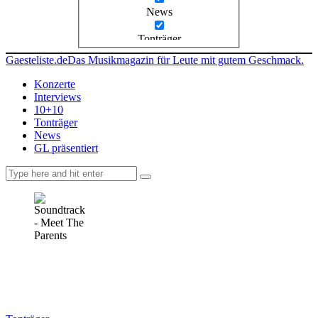
News
Tonträger
Gaesteliste.de
Das Musikmagazin für Leute mit gutem Geschmack.
Konzerte
Interviews
10+10
Tonträger
News
GL präsentiert
facebook-
instagramm
rss
1