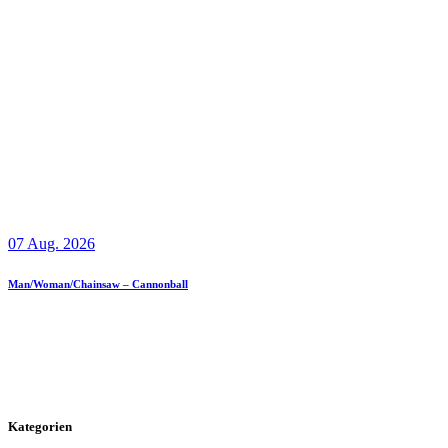
07 Aug. 2026
Man/Woman/Chainsaw – Cannonball
Kategorien