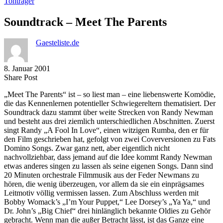
Tonträger
Soundtrack – Meet The Parents
Gaesteliste.de
8. Januar 2001
Share
Copy
Send
Share Post
on
URL
Link
„Meet The Parents“ ist – so liest man – eine liebenswerte Komödie,
Facebook
to
via
die das Kennenlernen potentieller Schwiegereltern thematisiert. Der
clipboard
eMail
Soundtrack dazu stammt über weite Strecken von Randy Newman
und besteht aus drei ziemlich unterschiedlichen Abschnitten. Zuerst
singt Randy „A Fool In Love“, einen witzigen Rumba, den er für
den Film geschrieben hat, gefolgt von zwei Coverversionen zu Fats
Domino Songs. Zwar ganz nett, aber eigentlich nicht
nachvollziehbar, dass jemand auf die Idee kommt Randy Newman
etwas anderes singen zu lassen als seine eigenen Songs. Dann sind
20 Minuten orchestrale Filmmusik aus der Feder Newmans zu
hören, die wenig überzeugen, vor allem da sie ein einprägsames
Leitmotiv völlig vermissen lassen. Zum Abschluss werden mit
Bobby Womack’s „I’m Your Puppet,“ Lee Dorsey’s „Ya Ya,“ und
Dr. John’s „Big Chief“ drei hinlänglich bekannte Oldies zu Gehör
gebracht. Wenn man die außer Betracht lässt, ist das Ganze eine