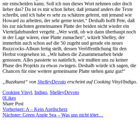
nie entscheiden kann. Soll ich nun dieses Wort nehmen oder doch
lieber das? Da ist es mir schon lieber, daß jemand anders die Texte
schreibt, und ich habe es sehr zu schätzen gelernt, mit jemand wie
Howard zu arbeiten, der sehr gerne textet.“ Deshalb hofft Pete, daß
bis zur nächsten gemeinsamen Platte der beiden nicht wieder ein
Vierteljahrhundert vergeht: „Wer weiß, ob wir dann überhaupt noch
in der Lage wären, eine Platte zumachen“, witzelt Shelley, der
immerhin auch schon auf die 50 zugeht und gerade ein neues
Buzzcocks-Album fertig stellt, dessen Veröffentlichung für den
Herbst vorgesehen ist. „Wir haben die Zusammenarbeit beide
genossen. Alles passierte so natürlich, wir mußten uns zu keiner
Phase des Projekts zu etwas zwingen. Deshalb würde ich sagen, die
Chancen für eine weitere gemeinsame Platte stehen ganz gut!“
„Buzzkunst“ von
ShelleyDevoto
erscheint auf Cooking Vinyl/Indigo.
Cooking Vinyl
, 
Indigo
, 
ShelleyDevoto
0
Likes
Share
Copy
Send
Share Post
on
URL
Link
Vorheriger:
A – Kein Aprilscherz
Facebook
to
via
Nächster:
Green Apple Sea – Was uns nicht tötet…
clipboard
eMail