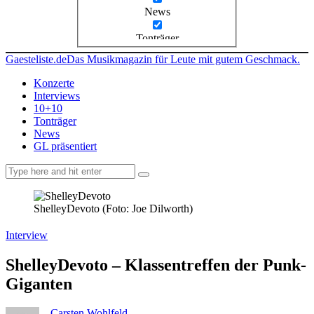
News
Tonträger
Gaesteliste.de
Das Musikmagazin für Leute mit gutem Geschmack.
Konzerte
Interviews
10+10
Tonträger
News
GL präsentiert
facebook-
instagramm
rss
1
ShelleyDevoto (Foto: Joe Dilworth)
Interview
ShelleyDevoto – Klassentreffen der Punk-
Giganten
Carsten Wohlfeld