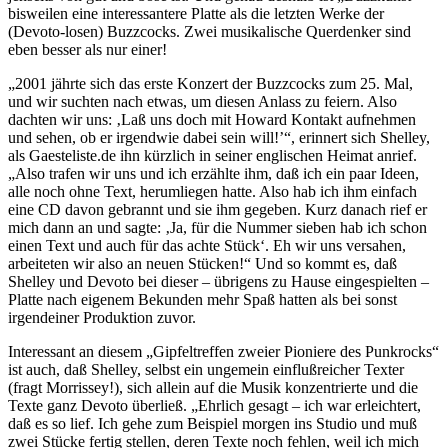
bisweilen eine interessantere Platte als die letzten Werke der
(Devoto-losen) Buzzcocks. Zwei musikalische Querdenker sind
eben besser als nur einer!
„2001 jährte sich das erste Konzert der Buzzcocks zum 25. Mal,
und wir suchten nach etwas, um diesen Anlass zu feiern. Also
dachten wir uns: ‚Laß uns doch mit Howard Kontakt aufnehmen
und sehen, ob er irgendwie dabei sein will!’“, erinnert sich Shelley,
als Gaesteliste.de ihn kürzlich in seiner englischen Heimat anrief.
„Also trafen wir uns und ich erzählte ihm, daß ich ein paar Ideen,
alle noch ohne Text, herumliegen hatte. Also hab ich ihm einfach
eine CD davon gebrannt und sie ihm gegeben. Kurz danach rief er
mich dann an und sagte: ‚Ja, für die Nummer sieben hab ich schon
einen Text und auch für das achte Stück‘. Eh wir uns versahen,
arbeiteten wir also an neuen Stücken!“ Und so kommt es, daß
Shelley und Devoto bei dieser – übrigens zu Hause eingespielten –
Platte nach eigenem Bekunden mehr Spaß hatten als bei sonst
irgendeiner Produktion zuvor.
Interessant an diesem „Gipfeltreffen zweier Pioniere des Punkrocks“
ist auch, daß Shelley, selbst ein ungemein einflußreicher Texter
(fragt Morrissey!), sich allein auf die Musik konzentrierte und die
Texte ganz Devoto überließ. „Ehrlich gesagt – ich war erleichtert,
daß es so lief. Ich gehe zum Beispiel morgen ins Studio und muß
zwei Stücke fertig stellen, deren Texte noch fehlen, weil ich mich