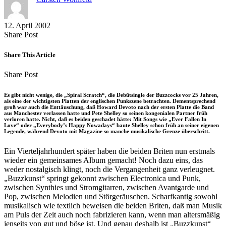
12. April 2002
Share
Copy
Send
Share Post
on
URL
Link
Facebook
to
via
Share This Article
clipboard
eMail
Share
Copy
Send
Share Post
on
URL
Link
Facebook
to
via
Es gibt nicht wenige, die „Spiral Scratch“, die Debütsingle der Buzzcocks vor 25 Jahren,
clipboard
eMail
als eine der wichtigsten Platten der englischen Punkszene betrachten. Dementsprechend
groß war auch die Enttäuschung, daß Howard Devoto nach der ersten Platte die Band
aus Manchester verlassen hatte und Pete Shelley so seinen kongenialen Partner früh
verloren hatte. Nicht, daß es beiden geschadet hätte: Mit Songs wie „Ever Fallen In
Love“ oder „Everybody’s Happy Nowadays“ baute Shelley schon früh an seiner eigenen
Legende, während Devoto mit Magazine so manche musikalische Grenze überschritt.
Ein Vierteljahrhundert später haben die beiden Briten nun erstmals
wieder ein gemeinsames Album gemacht! Noch dazu eins, das
weder nostalgisch klingt, noch die Vergangenheit ganz verleugnet.
„Buzzkunst“ springt gekonnt zwischen Electronica und Punk,
zwischen Synthies und Stromgitarren, zwischen Avantgarde und
Pop, zwischen Melodien und Störgeräuschen. Scharfkantig sowohl
musikalisch wie textlich beweisen die beiden Briten, daß man Musik
am Puls der Zeit auch noch fabrizieren kann, wenn man altersmäßig
jenseits von gut und böse ist. Und genau deshalb ist „Buzzkunst“