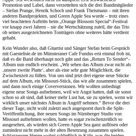
Promotion und Label, dann verzettelten sich die drei Bandmitglieder
– Stefan Prange, Henrik Schoch und Frank Theismann – mit ihren
anderen Bandprojekten, und Green Apple Sea wurde – trotz eines
viel beachteten Auftritts beim „Orange Blossom Special“-Festival
vor knapp zwei Jahren – nie die Wertschätzung zuteil, die das Trio
ob seines ausgezeichneten Tonträgers ohne weiteres hätte verdient
gehabt.
Kein Wunder also, daß Gitarrist und Sänger Stefan beim Gespräch
mit Gaesteliste.de im Münsteraner Cafe Fundus erst einmal froh ist,
daß es die Band überhaupt noch gibt und das „Return To Sender“-
Album nun endlich erscheint. „Wir sehen das Album zwar nicht als
‚unsere zweite Platte‘, aber als eine sehr gute Möglichkeit, die
Zwischenzeit zu füllen. Von uns sind jetzt drei eigene neue Stücke
auf dem Album, ein Missouri-Stück, das wir alle zusammen spielen,
und dann noch einige Coverversionen. Wir wollten unbedingt
eigene neue Songs aufnehmen, weil wir Angst hatten, daß sie sonst
schon so alt sind, daß keiner mehr Lust hat, sie zu spielen, wenn wir
wirklich unser nächstes Album in Angriff nehmen.“ Bevor die drei
dieser Tage, nicht wohl zuletzt auch angespornt durch die Split-
Veröffentlichung, ihre neuen Songs im Nürnberger Studio von
Missouri aufnehmen wollen, hatte es sogar zwischenzeitlich so
ausgesehen, als würden sich Green Apple Sea ganz auflösen oder
zumindest nicht mehr in der alten Besetzung zusammen spielen.
Schlagzeuger Henne wohnt schließlich in Köln, was die beiden