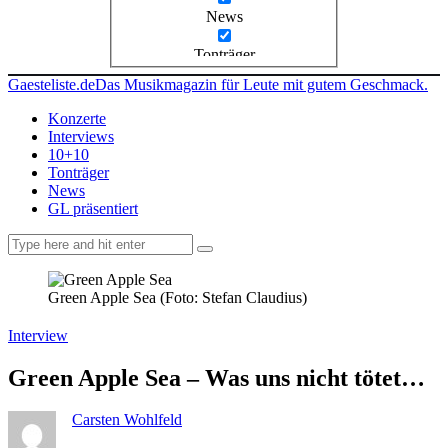
News
Tonträger
Gaesteliste.de
Das Musikmagazin für Leute mit gutem Geschmack.
Konzerte
Interviews
10+10
Tonträger
News
GL präsentiert
facebook-
instagramm
rss
1
Green Apple Sea (Foto: Stefan Claudius)
Interview
Green Apple Sea – Was uns nicht tötet…
Carsten Wohlfeld