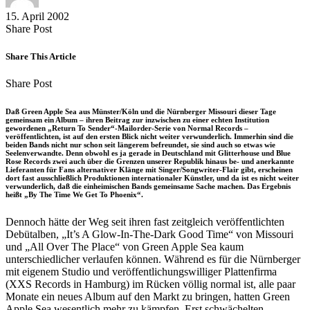
15. April 2002
Share
Copy
Send
Share Post
on
URL
Link
Facebook
to
via
Share This Article
clipboard
eMail
Share
Copy
Send
Share Post
on
URL
Link
Facebook
to
via
Daß Green Apple Sea aus Münster/Köln und die Nürnberger Missouri dieser Tage
clipboard
eMail
gemeinsam ein Album – ihren Beitrag zur inzwischen zu einer echten Institution
gewordenen „Return To Sender“-Mailorder-Serie von Normal Records –
veröffentlichten, ist auf den ersten Blick nicht weiter verwunderlich. Immerhin sind die
beiden Bands nicht nur schon seit längerem befreundet, sie sind auch so etwas wie
Seelenverwandte. Denn obwohl es ja gerade in Deutschland mit Glitterhouse und Blue
Rose Records zwei auch über die Grenzen unserer Republik hinaus be- und anerkannte
Lieferanten für Fans alternativer Klänge mit Singer/Songwriter-Flair gibt, erscheinen
dort fast ausschließlich Produktionen internationaler Künstler, und da ist es nicht weiter
verwunderlich, daß die einheimischen Bands gemeinsame Sache machen. Das Ergebnis
heißt „By The Time We Get To Phoenix“.
Dennoch hätte der Weg seit ihren fast zeitgleich veröffentlichten
Debütalben, „It’s A Glow-In-The-Dark Good Time“ von Missouri
und „All Over The Place“ von Green Apple Sea kaum
unterschiedlicher verlaufen können. Während es für die Nürnberger
mit eigenem Studio und veröffentlichungswilliger Plattenfirma
(XXS Records in Hamburg) im Rücken völlig normal ist, alle paar
Monate ein neues Album auf den Markt zu bringen, hatten Green
Apple Sea wesentlich mehr zu kämpfen. Erst schwächelten