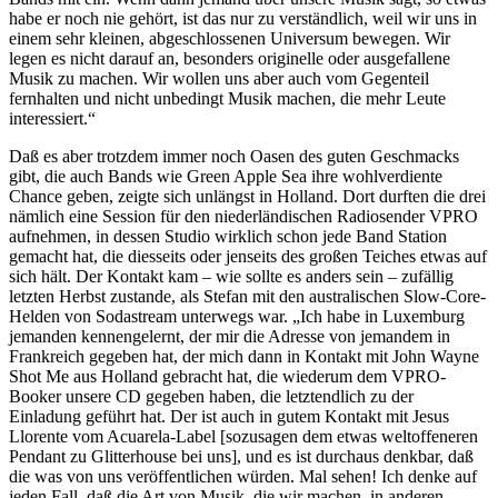
habe er noch nie gehört, ist das nur zu verständlich, weil wir uns in
einem sehr kleinen, abgeschlossenen Universum bewegen. Wir
legen es nicht darauf an, besonders originelle oder ausgefallene
Musik zu machen. Wir wollen uns aber auch vom Gegenteil
fernhalten und nicht unbedingt Musik machen, die mehr Leute
interessiert.“
Daß es aber trotzdem immer noch Oasen des guten Geschmacks
gibt, die auch Bands wie Green Apple Sea ihre wohlverdiente
Chance geben, zeigte sich unlängst in Holland. Dort durften die drei
nämlich eine Session für den niederländischen Radiosender VPRO
aufnehmen, in dessen Studio wirklich schon jede Band Station
gemacht hat, die diesseits oder jenseits des großen Teiches etwas auf
sich hält. Der Kontakt kam – wie sollte es anders sein – zufällig
letzten Herbst zustande, als Stefan mit den australischen Slow-Core-
Helden von Sodastream unterwegs war. „Ich habe in Luxemburg
jemanden kennengelernt, der mir die Adresse von jemandem in
Frankreich gegeben hat, der mich dann in Kontakt mit John Wayne
Shot Me aus Holland gebracht hat, die wiederum dem VPRO-
Booker unsere CD gegeben haben, die letztendlich zu der
Einladung geführt hat. Der ist auch in gutem Kontakt mit Jesus
Llorente vom Acuarela-Label [sozusagen dem etwas weltoffeneren
Pendant zu Glitterhouse bei uns], und es ist durchaus denkbar, daß
die was von uns veröffentlichen würden. Mal sehen! Ich denke auf
jeden Fall, daß die Art von Musik, die wir machen, in anderen