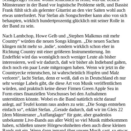
Münsteraner in der Band vor logistische Probleme stellt, und Bassist
Frank fühlt sich als gelernter Gitarrist an den vier Saiten wohl auch
etwas unterfordert. Nur Stefan als Songschreiber kann also von sich
behaupten, wirklich hundertprozentig glücklich mit seiner Rolle in
der Band zu sein.
Nach Lambchop, Howe Gelb und „Stephen Malkmus mit mehr
Country“ würden die neuen Songs klingen. „Die neuen Sachen
klingen nicht mehr so ‚indie‘, sondern wirklich schon eher in
Richtung Country mit einer größeren Instrumentierung. Im
Endeffekt wird das womöglich noch weniger Leute als bisher
interessieren, weil wir dadurch, daß wir bisher als Indieband galten,
doch noch ein paar Leute mitgezogen haben. Wenn wir jetzt in die
Countryecke reinrutschen, ist wahrscheinlich Hopfen und Malz
verloren“, lacht Stefan, denn er weiß, daß es in Deutschland eh nur
sehr wenige Labels gibt, die diese Art von Musik veröffentlichen
würden, und praktisch keine dieser Firmen Green Apple Sea in
Form eines finanziellen Vorschusses bei den Aufnahmen
unterstützen könnte. Wobei es die Band natürlich nicht darauf
anlegt, auf Teufel komm raus anders zu sein: „Die Songs entstehen
einfach so“, erklärt Stefan. „Gerade dadurch, daß wir im Gleis 22
[dem Münsteraner „Auffanglager“ für gute, aber gnadenlos
unbekannte Live-Bands aus aller Welt] so viel Musik mitbekommen
haben, schließen unsere Hörgewohnheiten eben auch diese kleinen
Bands mit ein. Wenn dann jemand über unsere Musik sagt, so etwas