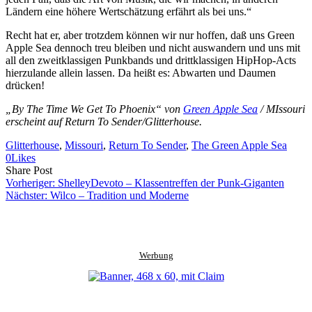
Ländern eine höhere Wertschätzung erfährt als bei uns.“
Recht hat er, aber trotzdem können wir nur hoffen, daß uns Green
Apple Sea dennoch treu bleiben und nicht auswandern und uns mit
all den zweitklassigen Punkbands und drittklassigen HipHop-Acts
hierzulande allein lassen. Da heißt es: Abwarten und Daumen
drücken!
„By The Time We Get To Phoenix“ von
Green Apple Sea
/ MIssouri
erscheint auf Return To Sender/Glitterhouse.
Glitterhouse
, 
Missouri
, 
Return To Sender
, 
The Green Apple Sea
0
Likes
Share
Copy
Send
Share Post
on
URL
Link
Vorheriger:
ShelleyDevoto – Klassentreffen der Punk-Giganten
Facebook
to
via
Nächster:
Wilco – Tradition und Moderne
clipboard
eMail
Werbung