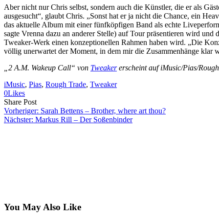
Aber nicht nur Chris selbst, sondern auch die Künstler, die er als G
ausgesucht“, glaubt Chris. „Sonst hat er ja nicht die Chance, ein He
das aktuelle Album mit einer fünfköpfigen Band als echte Liveperform
sagte Vrenna dazu an anderer Stelle) auf Tour präsentieren wird und d
Tweaker-Werk einen konzeptionellen Rahmen haben wird. „Die Konzepte
völlig unerwartet der Moment, in dem mir die Zusammenhänge klar wer
„2 A.M. Wakeup Call“ von
Tweaker
erscheint auf iMusic/Pias/Rough
iMusic
, 
Pias
, 
Rough Trade
, 
Tweaker
0
Likes
Share
Copy
Send
Share Post
on
URL
Link
Vorheriger:
Sarah Bettens – Brother, where art thou?
Facebook
to
via
Nächster:
Markus Rill – Der Soßenbinder
clipboard
eMail
You May Also Like