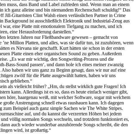
ellen muss, dass Band und Label zufrieden sind. Wenn man an einem
in ich ganz alleine und bin niemandem Rechenschaft schuldig!“ Das
ill-Gitarristen Clint Walsh einen verlässlichen Partner in Crime
in Background ist ausschließlich Elektronik und Industrial-Zeug aus
el war, eine Platte mit emotionalem Tiefgang zu machen, und ich
hören, eine Herausforderung darstellen.“
 den letzten Jahren nur Fließbandware gewesen – gemacht von
’ne Million Platten, und alles, was sie dafür tun, ist zuzuhören, wenn
en es Nirvana nie geschafft. Kurt hätten sie schon in der ersten
r neuen Platte einen eher organischen Sound zu geben. Außerdem
eise. „Es war mir wichtig, den Songwriting-Prozess und die
Synth-Bass-Sound passen‘, und dann hole ich eines meiner zwanzig
 Also haben wir uns ganz zu Beginn gesagt, dass wir nur auf eine
chtigen zwölf für die Platte ausgewählt hatten, haben wir uns
nisch geblieben.“
n als vielleicht früher? „Hm, du stellst wirklich gute Fragen! Ich
ern kann. Allerdings ist es so, dass es heute einfach weniger gibt,
ehen höre, haargenau weiß, mit welcher Software, sogar mit welchem
hne große Anstrengung schnell etwas raushauen kann. Ich dagegen
mag zum Beispiel auch ganz simple Sachen wie The White Stripes.
tspurmaschine auf, und du kannst die verzerrten Höhen bei jedem
und völlig normalen Songs wechseln, und trotzdem funktioniert es,
er dann auch wieder wunderbar anzuhörende Songs schreibt, die den
ngen wird, ist großartig.“