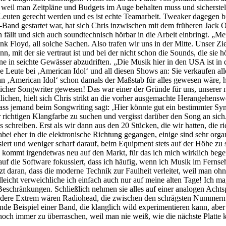
, weil man Zeitpläne und Budgets im Auge behalten muss und sicherst
euten gerecht werden und es ist echte Teamarbeit. Tweaker dagegen b
d gestartet war, hat sich Chris inzwischen mit dem früheren Jack Off J
 fällt und sich auch soundtechnisch hörbar in die Arbeit einbringt. „Me
 Floyd, all solche Sachen. Also trafen wir uns in der Mitte. Unser Zi
, mit der sie vertraut ist und bei der nicht schon die Sounds, die sie 
e in seichte Gewässer abzudriften. „Die Musik hier in den USA ist in
 Leute bei ‚American Idol‘ und all diesen Shows an: Sie verkaufen alle 
 ‚American Idol‘ schon damals der Maßstab für alles gewesen wäre, hätt
blicher Songwriter gewesen! Das war einer der Gründe für uns, unsere
lichen, hielt sich Chris strikt an die vorher ausgemachte Herangehensw
so, dass jemand beim Songwriting sagt: ‚Hier könnte gut ein bestimmter 
richtigen Klangfarbe zu suchen und vergisst darüber den Song an sich.
chreiben. Erst als wir dann aus den 20 Stücken, die wir hatten, die ri
abei eher in die elektronische Richtung gegangen, einige sind sehr orga
iert und weniger scharf darauf, beim Equipment stets auf der Höhe zu sei
 kommt irgendetwas neu auf den Markt, für das ich mich wirklich begeist
uf die Software fokussiert, dass ich häufig, wenn ich Musik im Ferns
tzt daran, dass die moderne Technik zur Faulheit verleitet, weil man o
lleicht verweichliche ich einfach auch nur auf meine alten Tage! Ich 
en Beschränkungen. Schließlich nehmen sie alles auf einer analogen Ach
andere Extrem wären Radiohead, die zwischen den schrägsten Nummern 
tende Beispiel einer Band, die klanglich wild experimentieren kann, ab
 immer zu überraschen, weil man nie weiß, wie die nächste Platte kli