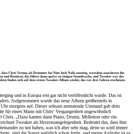
 dass Chris Vrenna als Drummer bei Nine Inch Nails ausstieg, trotzdem assoziieren ihn
eren und Remixen, das führte dann später zu einigen Soundtracks, und Tweaker war das
e Ideen finden sich auf dem ersten Tweaker-Album wieder, das vor drei Jahren erschienen
erging und in Europa erst gar nicht veröffentlicht wurde. Das ist
nders. Aufgenommen wurde das neue Album größtenteils in
zwei Uhr morgens auf. Dieser seltsam anmutende Umstand gab dem
tte für einen Mann mit Chris‘ Vergangenheit ungewöhnlich
rt Chris. „Dazu kamen dann Piano, Drums, Mellotron oder ein
ezeichnet Tweaker als Herzensangelegenheit. Bedeutet das, dass ihm
 miteinander zu tun haben, was ich aber sehr mag, denn so wird immer
ite, sind die Songs natürlich schon fertig, und meine Aufgabe ist es,