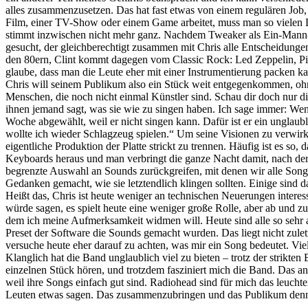
alles zusammenzusetzen. Das hat fast etwas von einem regulären Job
Film, einer TV-Show oder einem Game arbeitet, muss man so vielen L
stimmt inzwischen nicht mehr ganz. Nachdem Tweaker als Ein-Mann-Ban
gesucht, der gleichberechtigt zusammen mit Chris alle Entscheidungen
den 80ern, Clint kommt dagegen vom Classic Rock: Led Zeppelin, Pink
glaube, dass man die Leute eher mit einer Instrumentierung packen kann
Chris will seinem Publikum also ein Stück weit entgegenkommen, ohn
Menschen, die noch nicht einmal Künstler sind. Schau dir doch nur die
ihnen jemand sagt, was sie wie zu singen haben. Ich sage immer: Wenn
Woche abgewählt, weil er nicht singen kann. Dafür ist er ein unglau
wollte ich wieder Schlagzeug spielen.“ Um seine Visionen zu verwirk
eigentliche Produktion der Platte strickt zu trennen. Häufig ist es 
Keyboards heraus und man verbringt die ganze Nacht damit, nach der 
begrenzte Auswahl an Sounds zurückgreifen, mit denen wir alle Songs s
Gedanken gemacht, wie sie letztendlich klingen sollten. Einige sind d
Heißt das, Chris ist heute weniger an technischen Neuerungen interess
würde sagen, es spielt heute eine weniger große Rolle, aber ab und zu
dem ich meine Aufmerksamkeit widmen will. Heute sind alle so sehr a
Preset der Software die Sounds gemacht wurden. Das liegt nicht zule
versuche heute eher darauf zu achten, was mir ein Song bedeutet. Vie
Klanglich hat die Band unglaublich viel zu bieten – trotz der strikt
einzelnen Stück hören, und trotzdem fasziniert mich die Band. Das 
weil ihre Songs einfach gut sind. Radiohead sind für mich das leuch
Leuten etwas sagen. Das zusammenzubringen und das Publikum dennoch