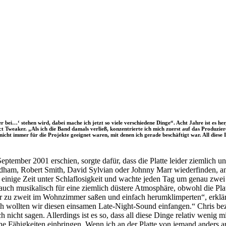
ei…‘ stehen wird, dabei mache ich jetzt so viele verschiedene Dinge“. Acht Jahre ist es her,
ct Tweaker. „Als ich die Band damals verließ, konzentrierte ich mich zuerst auf das Produzi
 nicht immer für die Projekte geeignet waren, mit denen ich gerade beschäftigt war. All dies
tember 2001 erschien, sorgte dafür, dass die Platte leider ziemlich unt
dham, Robert Smith, David Sylvian oder Johnny Marr wiederfinden, a
itt einige Zeit unter Schlaflosigkeit und wachte jeden Tag um genau 
ch musikalisch für eine ziemlich düstere Atmosphäre, obwohl die Pla
wir zu zweit im Wohnzimmer saßen und einfach herumklimperten“, erklä
lich wollten wir diesen einsamen Late-Night-Sound einfangen.“ Chris b
ch nicht sagen. Allerdings ist es so, dass all diese Dinge relativ wenig
e Fähigkeiten einbringen. Wenn ich an der Platte von jemand anders arbe