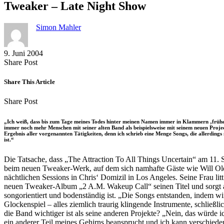
Tweaker – Late Night Show
Simon Mahler
9. Juni 2004
Share
Copy
Send
Share Post
on
URL
Link
Facebook
to
via
Share This Article
clipboard
eMail
Share
Copy
Send
Share Post
on
URL
Link
Facebook
to
via
„Ich weiß, dass bis zum Tage meines Todes hinter meinen Namen immer in Klammern ‚früher b
clipboard
eMail
immer noch mehr Menschen mit seiner alten Band als beispielsweise mit seinem neuen Proje
Ergebnis aller vorgenannten Tätigkeiten, denn ich schrieb eine Menge Songs, die allerdings
ist.“
Die Tatsache, dass „The Attraction To All Things Uncertain“ am 11. Sep
beim neuen Tweaker-Werk, auf dem sich namhafte Gäste wie Will Ol
nächtlichen Sessions in Chris‘ Domizil in Los Angeles. Seine Frau l
neuen Tweaker-Album „2 A.M. Wakeup Call“ seinen Titel und sorgt au
songorientiert und bodenständig ist. „Die Songs entstanden, indem 
Glockenspiel – alles ziemlich traurig klingende Instrumente, schließ
die Band wichtiger ist als seine anderen Projekte? „Nein, das würde i
ein anderer Teil meines Gehirns beansprucht und ich kann verschieden