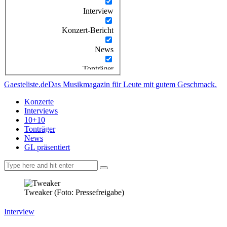
Interview
Konzert-Bericht
News
Tonträger
Gaesteliste.de
Das Musikmagazin für Leute mit gutem Geschmack.
Konzerte
Interviews
10+10
Tonträger
News
GL präsentiert
facebook-
instagramm
rss
1
Tweaker (Foto: Pressefreigabe)
Interview