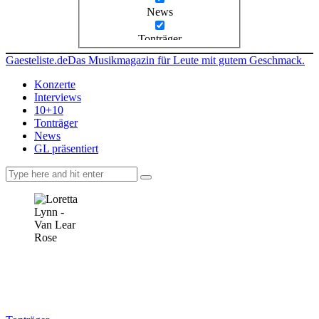
News
Tonträger
Gaesteliste.de
Das Musikmagazin für Leute mit gutem Geschmack.
Konzerte
Interviews
10+10
Tonträger
News
GL präsentiert
facebook-
instagramm
rss
1