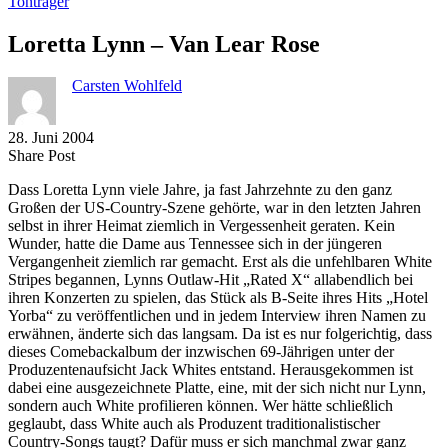
Tonträger
Loretta Lynn – Van Lear Rose
Carsten Wohlfeld
28. Juni 2004
Share
Copy
Send
Share Post
on
URL
Link
Dass Loretta Lynn viele Jahre, ja fast Jahrzehnte zu den ganz
Facebook
to
via
Großen der US-Country-Szene gehörte, war in den letzten Jahren
clipboard
eMail
selbst in ihrer Heimat ziemlich in Vergessenheit geraten. Kein
Wunder, hatte die Dame aus Tennessee sich in der jüngeren
Vergangenheit ziemlich rar gemacht. Erst als die unfehlbaren White
Stripes begannen, Lynns Outlaw-Hit „Rated X“ allabendlich bei
ihren Konzerten zu spielen, das Stück als B-Seite ihres Hits „Hotel
Yorba“ zu veröffentlichen und in jedem Interview ihren Namen zu
erwähnen, änderte sich das langsam. Da ist es nur folgerichtig, dass
dieses Comebackalbum der inzwischen 69-Jährigen unter der
Produzentenaufsicht Jack Whites entstand. Herausgekommen ist
dabei eine ausgezeichnete Platte, eine, mit der sich nicht nur Lynn,
sondern auch White profilieren können. Wer hätte schließlich
geglaubt, dass White auch als Produzent traditionalistischer
Country-Songs taugt? Dafür muss er sich manchmal zwar ganz