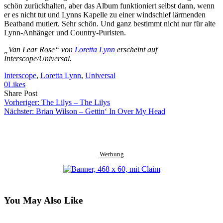
schön zurückhalten, aber das Album funktioniert selbst dann, wenn
er es nicht tut und Lynns Kapelle zu einer windschief lärmenden
Beatband mutiert. Sehr schön. Und ganz bestimmt nicht nur für alte
Lynn-Anhänger und Country-Puristen.
„Van Lear Rose“ von
Loretta Lynn
erscheint auf
Interscope/Universal.
Interscope
, 
Loretta Lynn
, 
Universal
0
Likes
Share
Copy
Send
Share Post
on
URL
Link
Vorheriger:
The Lilys – The Lilys
Facebook
to
via
Nächster:
Brian Wilson – Gettin‘ In Over My Head
clipboard
eMail
Werbung
You May Also Like