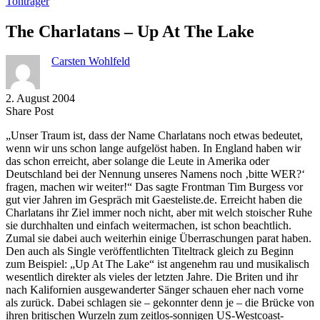
Tonträger
The Charlatans – Up At The Lake
Carsten Wohlfeld
2. August 2004
Share
Copy
Send
Share Post
on
URL
Link
„Unser Traum ist, dass der Name Charlatans noch etwas bedeutet,
Facebook
to
via
wenn wir uns schon lange aufgelöst haben. In England haben wir
clipboard
eMail
das schon erreicht, aber solange die Leute in Amerika oder
Deutschland bei der Nennung unseres Namens noch ‚bitte WER?‘
fragen, machen wir weiter!“ Das sagte Frontman Tim Burgess vor
gut vier Jahren im Gespräch mit Gaesteliste.de. Erreicht haben die
Charlatans ihr Ziel immer noch nicht, aber mit welch stoischer Ruhe
sie durchhalten und einfach weitermachen, ist schon beachtlich.
Zumal sie dabei auch weiterhin einige Überraschungen parat haben.
Den auch als Single veröffentlichten Titeltrack gleich zu Beginn
zum Beispiel: „Up At The Lake“ ist angenehm rau und musikalisch
wesentlich direkter als vieles der letzten Jahre. Die Briten und ihr
nach Kalifornien ausgewanderter Sänger schauen eher nach vorne
als zurück. Dabei schlagen sie – gekonnter denn je – die Brücke von
ihren britischen Wurzeln zum zeitlos-sonnigen US-Westcoast-