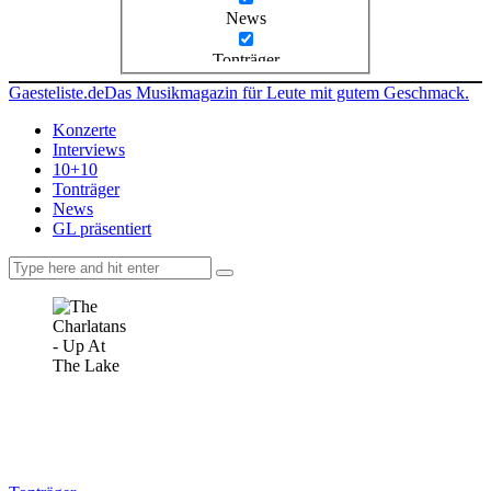
News
Tonträger
Gaesteliste.de
Das Musikmagazin für Leute mit gutem Geschmack.
Konzerte
Interviews
10+10
Tonträger
News
GL präsentiert
facebook-
instagramm
rss
1