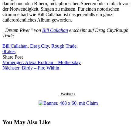
dammbauenden Bibern, metaphorischen Speeren oder einfach von
der Notwendigkeit, Singen zu müssen. Für einen notorischen
Grummelbart wie Bill Callahan ist das jedenfalls ein ganz
außerordentliches Album geworden.
„Dream River“ von
Bill Callahan
erscheint auf Drag City/Rough
Trade.
Bill Callahan
, 
Drag City
, 
Rough Trade
0
Likes
Share
Copy
Send
Share Post
on
URL
Link
Vorheriger:
Alexa Rodrian – Mothersday
Facebook
to
via
Nächster:
Birdy – Fire Within
clipboard
eMail
Werbung
You May Also Like