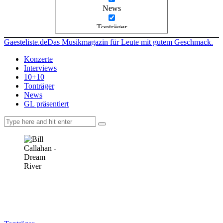
News
Tonträger
Gaesteliste.de
Das Musikmagazin für Leute mit gutem Geschmack.
Konzerte
Interviews
10+10
Tonträger
News
GL präsentiert
facebook-
instagramm
rss
1