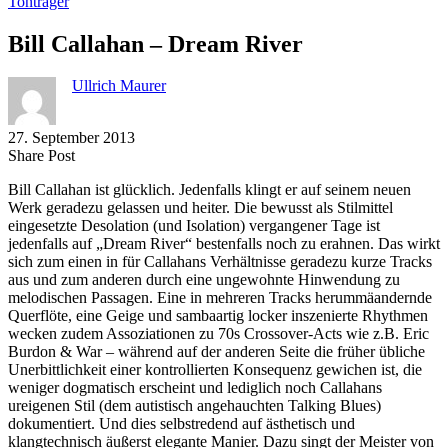
Tonträger
Bill Callahan – Dream River
Ullrich Maurer
27. September 2013
Share
Copy
Send
Share Post
on
URL
Link
Bill Callahan ist glücklich. Jedenfalls klingt er auf seinem neuen
Facebook
to
via
Werk geradezu gelassen und heiter. Die bewusst als Stilmittel
clipboard
eMail
eingesetzte Desolation (und Isolation) vergangener Tage ist
jedenfalls auf „Dream River“ bestenfalls noch zu erahnen. Das wirkt
sich zum einen in für Callahans Verhältnisse geradezu kurze Tracks
aus und zum anderen durch eine ungewohnte Hinwendung zu
melodischen Passagen. Eine in mehreren Tracks herummäandernde
Querflöte, eine Geige und sambaartig locker inszenierte Rhythmen
wecken zudem Assoziationen zu 70s Crossover-Acts wie z.B. Eric
Burdon & War – während auf der anderen Seite die früher übliche
Unerbittlichkeit einer kontrollierten Konsequenz gewichen ist, die
weniger dogmatisch erscheint und lediglich noch Callahans
ureigenen Stil (dem autistisch angehauchten Talking Blues)
dokumentiert. Und dies selbstredend auf ästhetisch und
klangtechnisch äußerst elegante Manier. Dazu singt der Meister von