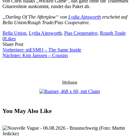
von Chris Isaaks „Wicked Game“, das ganz ohne die Trademark
Gitarrenlinie auskommt, rundet das Paket ab.
„Darling Of The Afterglow“ von
Lydia Ainsworth
erscheint auf
Bella Union/Rough Trade/Pias Cooperative.
Bella Union
, 
Lydia Ainsworth
, 
Pias Cooperative
, 
Rough Trade
0
Likes
Share
Copy
Send
Share Post
on
URL
Link
Vorheriger:
mESMO – The Same Inside
Facebook
to
via
Nächster:
Kim Janssen – Cousins
clipboard
eMail
Werbung
You May Also Like