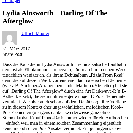
Tonträger
Lydia Ainsworth – Darling Of The
Afterglow
Ullrich Maurer
31. März 2017
Share
Copy
Send
Share Post
on
URL
Link
Dass die Kanadierin Lydia Ainsworth ihre musikalische Laufbahn
Facebook
to
via
dereinst als Filmkomponistin begann, hört man ihrem neuen Werk
clipboard
eMail
tatsächlich weniger an, als ihrem Debütalbum „Right From Real“,
denn die auf diesem Werk vorhandenen lautmalerischen Elemente
(wie z.B. Streicher-Arrangements oder Marimba-Vignetten) hat sie
auf „Darling Of The Afterglow“ durch eine Art Darkwave-R’n’B-
Ästhetik ersetzt, die sie mit ihren eigenwilligen E-Pop-Elememnten
verquickt. Wie aber auch schon auf dem Debüt sorgt ihre Vorliebe
zu in diesem Kontext eher ungewöhnlichen, melodischen Kook-
Pop-Elementen (übrigens dankenswerterweise ganz ohne
Stimmakrobatik) auf Piano-Basis immer wieder für ein Aufhorchen
– einfach weil man in einem solchen Zusammenhang eigentlich
keine melodischen Pop-Ansätze vermutet. Ein gelungenes Cover