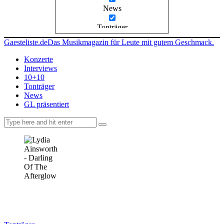
News
Tonträger
Gaesteliste.de
Das Musikmagazin für Leute mit gutem Geschmack.
Konzerte
Interviews
10+10
Tonträger
News
GL präsentiert
facebook-
instagramm
rss
1