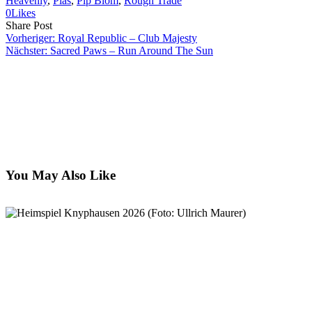
Heavenly
, 
Pias
, 
Pip Blom
, 
Rough Trade
0
Likes
Share
Copy
Send
Share Post
on
URL
Link
Vorheriger:
Royal Republic – Club Majesty
Facebook
to
via
Nächster:
Sacred Paws – Run Around The Sun
clipboard
eMail
You May Also Like