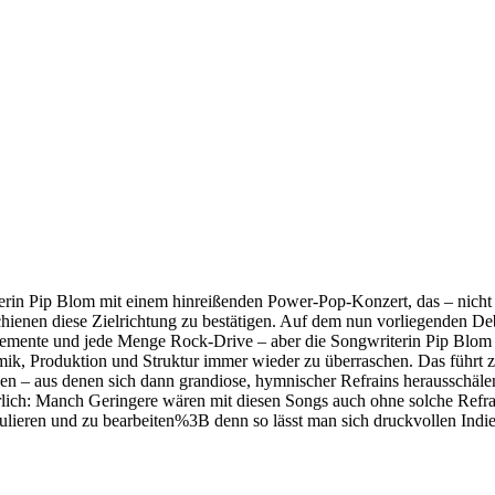
erin Pip Blom mit einem hinreißenden Power-Pop-Konzert, das – nicht z
chienen diese Zielrichtung zu bestätigen. Auf dem nun vorliegenden De
emente und jede Menge Rock-Drive – aber die Songwriterin Pip Blom ve
ik, Produktion und Struktur immer wieder zu überraschen. Das führt zu
en – aus denen sich dann grandiose, hymnischer Refrains herausschäl
ich: Manch Geringere wären mit diesen Songs auch ohne solche Refrains
rmulieren und zu bearbeiten%3B denn so lässt man sich druckvollen Indi