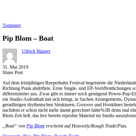
Tonträger
Pip Blom – Boat
Ullrich Maurer
31. Mai 2019
Share
Copy
Send
Share Post
on
URL
Link
Auf dem letztjährigen Reeperbahn Festival begeisterte die Niederländ
Facebook
to
via
Richtung Punk abdriftete. Erste Single- und EP-Veröffentlichungen s
clipboard
eMail
differenzierter aus. Zwar gibt es immer noch genügend Power-Pop-El
ein Studio-Aufenthalt mit sich bringt, in Sachen Arrangements, Dynam
geradlinigen rhythmischen Strukturen, Grooves und Hooklines besteh
nachdem er schon nicht mehr damit gerechnet hätte%3B denn mal ehrl
Blom Zeit ließ, das live bereits erprobte Material im Studio auszufo
„Boat“ von
Pip Blom
erscheint auf Heavenly/Rough Trade/Pias.