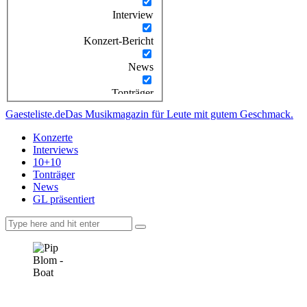
Interview
Konzert-Bericht
News
Tonträger
Gaesteliste.de
Das Musikmagazin für Leute mit gutem Geschmack.
Konzerte
Interviews
10+10
Tonträger
News
GL präsentiert
facebook-
instagramm
rss
1