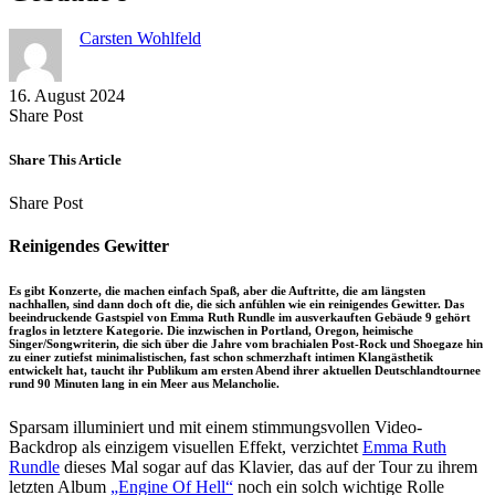
Carsten Wohlfeld
16. August 2024
Share
Copy
Send
Share Post
on
URL
Link
Facebook
to
via
Share This Article
clipboard
eMail
Share
Copy
Send
Share Post
on
URL
Link
Facebook
to
via
Reinigendes Gewitter
clipboard
eMail
Es gibt Konzerte, die machen einfach Spaß, aber die Auftritte, die am längsten
nachhallen, sind dann doch oft die, die sich anfühlen wie ein reinigendes Gewitter. Das
beeindruckende Gastspiel von Emma Ruth Rundle im ausverkauften Gebäude 9 gehört
fraglos in letztere Kategorie. Die inzwischen in Portland, Oregon, heimische
Singer/Songwriterin, die sich über die Jahre vom brachialen Post-Rock und Shoegaze hin
zu einer zutiefst minimalistischen, fast schon schmerzhaft intimen Klangästhetik
entwickelt hat, taucht ihr Publikum am ersten Abend ihrer aktuellen Deutschlandtournee
rund 90 Minuten lang in ein Meer aus Melancholie.
Sparsam illuminiert und mit einem stimmungsvollen Video-
Backdrop als einzigem visuellen Effekt, verzichtet
Emma Ruth
Rundle
dieses Mal sogar auf das Klavier, das auf der Tour zu ihrem
letzten Album
„Engine Of Hell“
noch ein solch wichtige Rolle