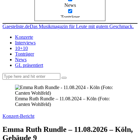
News
Tonträger
Gaesteliste.de
Das Musikmagazin für Leute mit gutem Geschmack.
Konzerte
Interviews
10+10
Tonträger
News
GL präsentiert
facebook-
instagramm
rss
1
Emma Ruth Rundle – 11.08.2024 – Köln (Foto:
Carsten Wohlfeld)
Konzert-Bericht
Emma Ruth Rundle – 11.08.2026 – Köln,
Gebäude 9