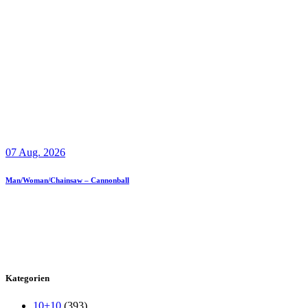
07 Aug. 2026
Man/Woman/Chainsaw – Cannonball
Kategorien
10+10
(393)