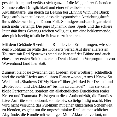
gespielt hatte, und verlässt sich ganz auf die Magie ihrer flehenden
Stimme voller Dringlichkeit und einer effektbeladenen
Akustikgitarre, um gleich zu Beginn bei „Living With The Black
Dog“ aufblitzen zu lassen, dass die hypnotische Anziehungskraft
ihres düster-wuchtigen Doom-Folk-Soundgewands auch gar nicht
nach mehr verlangt. Die pure Dynamik ihres Spiels und die schiere
Intensität ihres Gesangs reichen völlig aus, um eine beklemmende,
aber gleichzeitig tröstliche Schwere zu kreieren.
Mit dem Gebäude 9 verbindet Rundle viele Erinnerungen, wie sie
dem Publikum zu Mitte des Konzerts verrät. Auf ihrer allerersten
Tournee mit Red Sparowes stand sie hier auf der Bühne und auch
eines ihrer ersten Solokonzerte in Deutschland im Vorprogramm von
Wovenhand fand hier statt.
Zumeist bleibt sie zwischen den Liedern aber wortkarg, schließlich
sind die zwölf Lieder aus all ihren Platten – von „Arms I Know So
Well“ und „Shadows Of My Name“ über „Marked For Death“ und
„Protection“ und „Darkhorse“ bis hin zu „Citadel“ – für sie keine
bloße Performance, sondern ein allabendliches Durchleben realer
Krisen und Traumata. Es ist genau diese Authentizität, die Rundles
Live-Auftritte so emotional, so intensiv, so tiefgründig macht. Hier
wird nicht versucht, das Publikum mit einer glitzernden Scheinwelt
zu blenden, es geht um die ungeschminkte Realität menschlicher
Abgründe, die Rundle mit wohligen Moll-Akkorden vertont, um