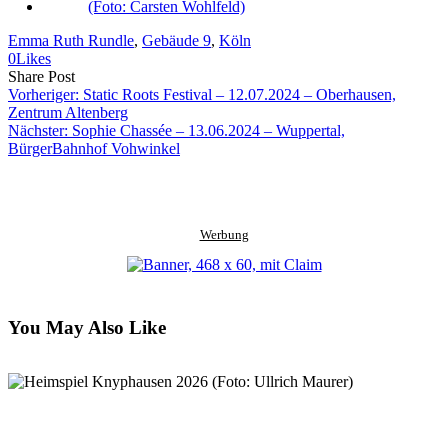
Emma Ruth Rundle
, 
Gebäude 9
, 
Köln
0
Likes
Share
Copy
Send
Share Post
on
URL
Link
Vorheriger:
Static Roots Festival – 12.07.2024 – Oberhausen,
Facebook
to
via
Zentrum Altenberg
clipboard
eMail
Nächster:
Sophie Chassée – 13.06.2024 – Wuppertal,
BürgerBahnhof Vohwinkel
Werbung
You May Also Like