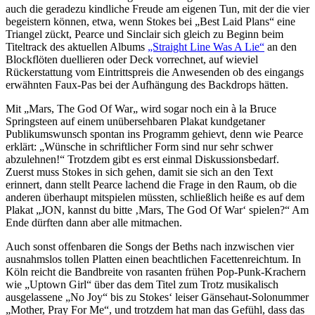
auch die geradezu kindliche Freude am eigenen Tun, mit der die vier
begeistern können, etwa, wenn Stokes bei „Best Laid Plans“ eine
Triangel zückt, Pearce und Sinclair sich gleich zu Beginn beim
Titeltrack des aktuellen Albums
„Straight Line Was A Lie“
an den
Blockflöten duellieren oder Deck vorrechnet, auf wieviel
Rückerstattung vom Eintrittspreis die Anwesenden ob des eingangs
erwähnten Faux-Pas bei der Aufhängung des Backdrops hätten.
Mit „Mars, The God Of War
„
wird sogar noch ein à la Bruce
Springsteen auf einem unübersehbaren Plakat kundgetaner
Publikumswunsch spontan ins Programm gehievt, denn wie Pearce
erklärt: „Wünsche in schriftlicher Form sind nur sehr schwer
abzulehnen!“ Trotzdem gibt es erst einmal Diskussionsbedarf.
Zuerst muss Stokes in sich gehen, damit sie sich an den Text
erinnert, dann stellt Pearce lachend die Frage in den Raum, ob die
anderen überhaupt mitspielen müssten, schließlich heiße es auf dem
Plakat „JON, kannst du bitte ‚Mars, The God Of War‘ spielen?“ Am
Ende dürften dann aber alle mitmachen.
Auch sonst offenbaren die Songs der Beths nach inzwischen vier
ausnahmslos tollen Platten einen beachtlichen Facettenreichtum. In
Köln reicht die Bandbreite von rasanten frühen Pop-Punk-Krachern
wie „Uptown Girl“ über das dem Titel zum Trotz musikalisch
ausgelassene „No Joy“ bis zu Stokes‘ leiser Gänsehaut-Solonummer
„Mother, Pray For Me“, und trotzdem hat man das Gefühl, dass das