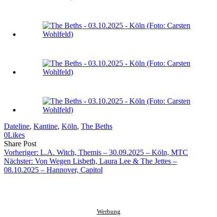
Dateline
, 
Kantine
, 
Köln
, 
The Beths
0
Likes
Share
Copy
Send
Share Post
on
URL
Link
Vorheriger:
L.A. Witch, Themis – 30.09.2025 – Köln, MTC
Facebook
to
via
Nächster:
Von Wegen Lisbeth, Laura Lee & The Jettes –
clipboard
eMail
08.10.2025 – Hannover, Capitol
Werbung