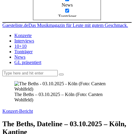
News
Tonträger
Gaesteliste.de
Das Musikmagazin für Leute mit gutem Geschmack.
Konzerte
Interviews
10+10
Tonträger
News
GL präsentiert
facebook-
instagramm
rss
1
The Beths – 03.10.2025 – Köln (Foto: Carsten
Wohlfeld)
Konzert-Bericht
The Beths, Dateline – 03.10.2025 – Köln,
Kantine