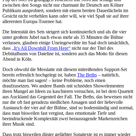
zwischen den Songs nicht nur charmant ihr Deutsch am Kölner
Publikum ausprobiert, sondern mit einem breiten Dauerlächeln im
Gesicht nicht verhehlen kann oder will, wie viel Spaß sie auf ihrer
allerersten Europa-Tournee hat.
Die Intensität des Sets steigert sich kontinuierlich und als die vier
unter großem Jubel nach etwas mehr als 35 Minuten die Bühne
verlassen, glauben einige Uneingeweihte im Saal doch tatsächlich,
dass
„It’s All Downhill From Here“
nicht nur der Titel des
Debütalbums von Dateline ist, sondern auch das Motto für diesen
Abend in Köln.
Doch obwohl die Messlatte mit diesem mitreißenden Support-Set
bereits erfreulich hochgelegt ist, haben
The Beths
– natürlich,
möchte man fast sagen! – keine Probleme, noch einen
draufzusetzen. Wo andere Bands mit schnöden Showelementen
ihren Mangel an Ideen zu kaschieren versuchen, ist bei dem Quartett
aus Auckland das Gegenteil der Fall. The Beths, das beweisen nicht
nur die oft fast geradezu niedlichen Ansagen und der liebevolle
Austausch der vier auf der Bühne, sind so bodenständig und normal,
dass man bisweilen fast vergisst, dass emotionale Tiefe und
beeindruckende Komplexität zwei herausragende Markenzeichen
ihrer Musik sind.
Dass trotz bisweilen düster gefärbter Songtexte ist es immer wieder