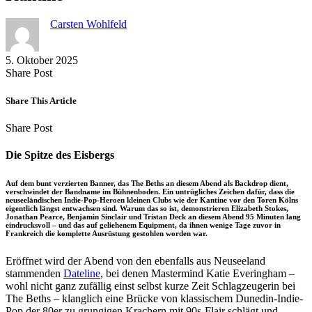
Carsten Wohlfeld
5. Oktober 2025
Share
Copy
Send
Share Post
on
URL
Link
Facebook
to
via
Share This Article
clipboard
eMail
Share
Copy
Send
Share Post
on
URL
Link
Facebook
to
via
Die Spitze des Eisbergs
clipboard
eMail
Auf dem bunt verzierten Banner, das The Beths an diesem Abend als Backdrop dient,
verschwindet der Bandname im Bühnenboden. Ein untrügliches Zeichen dafür, dass die
neuseeländischen Indie-Pop-Heroen kleinen Clubs wie der Kantine vor den Toren Kölns
eigentlich längst entwachsen sind. Warum das so ist, demonstrieren Elizabeth Stokes,
Jonathan Pearce, Benjamin Sinclair und Tristan Deck an diesem Abend 95 Minuten lang
eindrucksvoll – und das auf geliehenem Equipment, da ihnen wenige Tage zuvor in
Frankreich die komplette Ausrüstung gestohlen worden war.
Eröffnet wird der Abend von den ebenfalls aus Neuseeland
stammenden
Dateline
, bei denen Mastermind Katie Everingham –
wohl nicht ganz zufällig einst selbst kurze Zeit Schlagzeugerin bei
The Beths – klanglich eine Brücke von klassischem Dunedin-Indie-
Pop der 80er zu grungigen Krachern mit 90s-Flair schlägt und