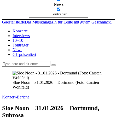
News
Tonträger
Gaesteliste.de
Das Musikmagazin für Leute mit gutem Geschmack.
Konzerte
Interviews
10+10
Tonträger
News
GL präsentiert
facebook-
instagramm
rss
1
Sloe Noon – 31.01.2026 – Dortmund (Foto: Carsten
Wohlfeld)
Konzert-Bericht
Sloe Noon – 31.01.2026 – Dortmund,
Subrosa