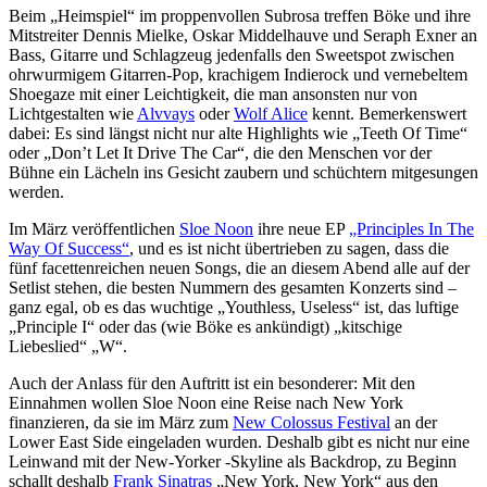
Beim „Heimspiel“ im proppenvollen Subrosa treffen Böke und ihre
Mitstreiter Dennis Mielke, Oskar Middelhauve und Seraph Exner an
Bass, Gitarre und Schlagzeug jedenfalls den Sweetspot zwischen
ohrwurmigem Gitarren-Pop, krachigem Indierock und vernebeltem
Shoegaze mit einer Leichtigkeit, die man ansonsten nur von
Lichtgestalten wie
Alvvays
oder
Wolf Alice
kennt. Bemerkenswert
dabei: Es sind längst nicht nur alte Highlights wie „Teeth Of Time“
oder „Don’t Let It Drive The Car“, die den Menschen vor der
Bühne ein Lächeln ins Gesicht zaubern und schüchtern mitgesungen
werden.
Im März veröffentlichen
Sloe Noon
ihre neue EP
„Principles In The
Way Of Success“
, und es ist nicht übertrieben zu sagen, dass die
fünf facettenreichen neuen Songs, die an diesem Abend alle auf der
Setlist stehen, die besten Nummern des gesamten Konzerts sind –
ganz egal, ob es das wuchtige „Youthless, Useless“ ist, das luftige
„Principle I“ oder das (wie Böke es ankündigt) „kitschige
Liebeslied“ „W“.
Auch der Anlass für den Auftritt ist ein besonderer: Mit den
Einnahmen wollen Sloe Noon eine Reise nach New York
finanzieren, da sie im März zum
New Colossus Festival
an der
Lower East Side eingeladen wurden. Deshalb gibt es nicht nur eine
Leinwand mit der New-Yorker -Skyline als Backdrop, zu Beginn
schallt deshalb
Frank Sinatras
„New York, New York“ aus den