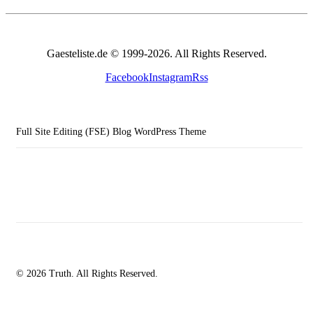
Gaesteliste.de © 1999-2026. All Rights Reserved.
Facebook
Instagram
Rss
Full Site Editing (FSE) Blog WordPress Theme
© 2026 Truth. All Rights Reserved.
facebook-
instagramm
rss
1