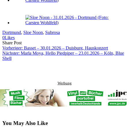
Dortmund
, 
Sloe Noon
, 
Subrosa
0
Likes
Share
Copy
Send
Share Post
on
URL
Link
Vorheriger:
Basset – 30.01.2026 – Duisburg, Hauskonzert
Facebook
to
via
Nächster:
Marla Moya, Hello Piedpiper – 23.01.2026 – Köln, Blue
clipboard
eMail
Shell
Werbung
You May Also Like