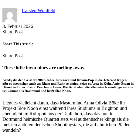
Carsten Wohlfeld
3. Februar 2026
Share
Copy
Send
Share Post
on
URL
Link
Facebook
to
via
Share This Article
clipboard
eMail
Share
Copy
Send
Share Post
on
URL
Link
Facebook
to
via
These little town blues are melting away
clipboard
eMail
Bands, die den Geist des 90er-Jahre Indierock und Dream-Pop in die Jetztzeit tragen,
gibt es inzwischen auch an Rhein und Ruhr so einige, seien es Acua in Köln, Attic Ocean in
Düsseldorf oder Plastic Peaches in Essen. Die Band aber, die allen eine Nasenlänge voraus
ist, kommt aus Dortmund und heißt Sloe Noon.
Liegt es vielleicht daran, dass Mastermind Anna Olivia Böke ihr
Projekt Sloe Noon einst während ihres Studiums in Brighton und
eben nicht im Ruhrpott aus der Taufe hob, dass das nun in
Dortmund heimische Quartett stets viel authentischer klingt als die
meisten anderen deutschen Shootingstars, die auf ähnlichen Pfaden
wandeln?