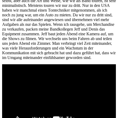
selbst, aber auch die Art und Weise, wie wir als Band touren, ist sehr
minimalistisch. Meistens touren wir nur zu dritt. Nur in den USA
haben wir manchmal einen Tontechniker mitgenommen, als ich
noch zu jung war, um ein Auto zu mieten. Da wir nur zu dritt sind,
sind wir alle aufeinander angewiesen und übernehmen viel mehr
Aufgaben als nur das Spielen. Wenn ich rausgehe, um Merchandise
zu verkaufen, packen meine Bandkollegen Jeff und Denis das
Equipment zusammen. Jeff baut jeden Abend eine Kamera auf, um
die Shows zu filmen. Wir wechseln uns beim Fahren ab und teilen
uns jeden Abend ein Zimmer. Man verbringt viel Zeit miteinander,
was viele Herausforderungen und ein Wachstum in der
Kommunikation mit sich gebracht hat und dazu geführt hat, dass wir
im Umgang miteinander einfühlsamer geworden sind.