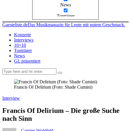
News
Tonträger
Gaesteliste.de
Das Musikmagazin für Leute mit gutem Geschmack.
Konzerte
Interviews
10+10
Tonträger
News
GL präsentiert
facebook-
instagramm
rss
1
Francis Of Delirium (Foto: Shade Cumini)
Interview
Francis Of Delirium – Die große Suche
nach Sinn
Carsten Wohlfeld