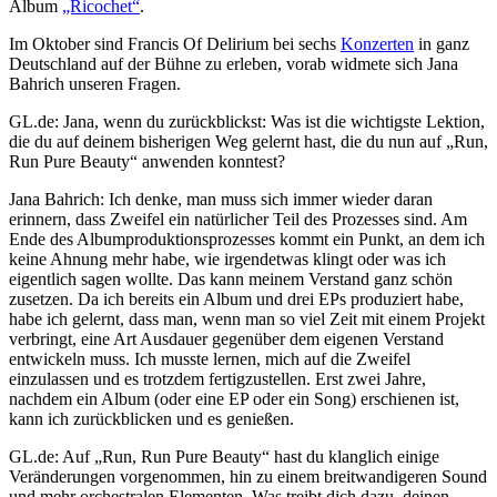
Album
„Ricochet“
.
Im Oktober sind Francis Of Delirium bei sechs
Konzerten
in ganz
Deutschland auf der Bühne zu erleben, vorab widmete sich Jana
Bahrich unseren Fragen.
GL.de: Jana, wenn du zurückblickst: Was ist die wichtigste Lektion,
die du auf deinem bisherigen Weg gelernt hast, die du nun auf „Run,
Run Pure Beauty“ anwenden konntest?
Jana Bahrich: Ich denke, man muss sich immer wieder daran
erinnern, dass Zweifel ein natürlicher Teil des Prozesses sind. Am
Ende des Albumproduktionsprozesses kommt ein Punkt, an dem ich
keine Ahnung mehr habe, wie irgendetwas klingt oder was ich
eigentlich sagen wollte. Das kann meinem Verstand ganz schön
zusetzen. Da ich bereits ein Album und drei EPs produziert habe,
habe ich gelernt, dass man, wenn man so viel Zeit mit einem Projekt
verbringt, eine Art Ausdauer gegenüber dem eigenen Verstand
entwickeln muss. Ich musste lernen, mich auf die Zweifel
einzulassen und es trotzdem fertigzustellen. Erst zwei Jahre,
nachdem ein Album (oder eine EP oder ein Song) erschienen ist,
kann ich zurückblicken und es genießen.
GL.de: Auf „Run, Run Pure Beauty“ hast du klanglich einige
Veränderungen vorgenommen, hin zu einem breitwandigeren Sound
und mehr orchestralen Elementen. Was treibt dich dazu, deinen