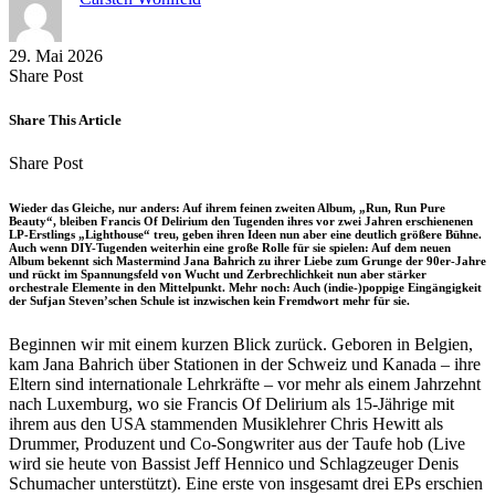
29. Mai 2026
Share
Copy
Send
Share Post
on
URL
Link
Facebook
to
via
Share This Article
clipboard
eMail
Share
Copy
Send
Share Post
on
URL
Link
Facebook
to
via
Wieder das Gleiche, nur anders: Auf ihrem feinen zweiten Album, „Run, Run Pure
clipboard
eMail
Beauty“, bleiben Francis Of Delirium den Tugenden ihres vor zwei Jahren erschienenen
LP-Erstlings „Lighthouse“ treu, geben ihren Ideen nun aber eine deutlich größere Bühne.
Auch wenn DIY-Tugenden weiterhin eine große Rolle für sie spielen: Auf dem neuen
Album bekennt sich Mastermind Jana Bahrich zu ihrer Liebe zum Grunge der 90er-Jahre
und rückt im Spannungsfeld von Wucht und Zerbrechlichkeit nun aber stärker
orchestrale Elemente in den Mittelpunkt. Mehr noch: Auch (indie-)poppige Eingängigkeit
der Sufjan Steven’schen Schule ist inzwischen kein Fremdwort mehr für sie.
Beginnen wir mit einem kurzen Blick zurück. Geboren in Belgien,
kam Jana Bahrich über Stationen in der Schweiz und Kanada – ihre
Eltern sind internationale Lehrkräfte – vor mehr als einem Jahrzehnt
nach Luxemburg, wo sie Francis Of Delirium als 15-Jährige mit
ihrem aus den USA stammenden Musiklehrer Chris Hewitt als
Drummer, Produzent und Co-Songwriter aus der Taufe hob (Live
wird sie heute von Bassist Jeff Hennico und Schlagzeuger Denis
Schumacher unterstützt). Eine erste von insgesamt drei EPs erschien