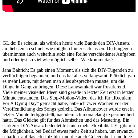
GL.de: Es scheint, als würden heute viele Bands den DIY-Ansatz
am liebsten so schnell wie möglich hinter sich lassen. Du hingegen
übernimmst auch weiterhin stolz eine Reihe verschiedener Aufgaben
und erledigst so viel wie möglich selbst. Wie kommt das?
Jana Bahrich: Es gab einen Moment, als sich die DIY-Tugenden zu
verflüchtigen begannen, und das hat alles verlangsamt. Plötzlich gab
es mehr Leute, mit denen man alles absprechen musste, um die
Dinge in Gang zu bringen. Diese Langsamkeit war frustrierend.
Viele meiner visuellen Ideen sind gerade in letzter Zeit erst in letzter
Minute entstanden. Das Stop-Motion-Video, das ich für „Requiem
For A Dying Day“ gemacht habe, habe ich zwei Wochen vor der
Veröffentlichung des Songs gedreht. Das Albumcover wurde erst in
letzter Minute fertiggestellt, nachdem ich monatelang experimentiert
hatte. Das Gleiche gilt für das Abmischen und das Mastering. Ein
stärkerer DIY-Ansatz bedeutet für mich mehr Flexibilität. Er gibt mir
die Möglichkeit, bei Bedarf etwas mehr Zeit zu haben, um etwas zu
schaffen, auf das ich stolz bin, und die auch Gelegenheit, eine Idee