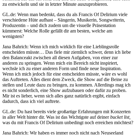
zu entwickeln und sie in letzter Minute auszuprobieren.
GL.de: Wenn man bedenkt, dass du als Francis Of Delirium viele
verschiedene Hüte aufhast – Sängerin, Musikerin, Songwriterin,
Produzentin – und dich zudem um die visuelle Präsentation
kümmerst: Welche Rolle gefällt dir am besten, welche am
wenigsten?
Jana Bahrich: Wenn ich mich wirklich für eine Lieblingsrolle
entscheiden müsste… Das fiele mir ziemlich schwer, denn ich liebe
den Balanceakt zwischen all diesen Aufgaben, von einer zur
anderen zu springen. Wenn mich ein Bereich nicht inspiriert,
wechsle ich zu einer anderen Form und finde neue Inspiration.
Wenn ich mich jedoch für eine entscheiden müsste, wäre es wohl
das Auftreten. Alles dient dem Zweck, die Show auf die Beine zu
stellen und Leute dazu zu bringen, zu kommen. Allerdings mag ich
es nicht sonderlich, eine Show aufzubauen oder dafür zu proben.
Mir ist es lieber, wenn sich alles ganz natürlich ergibt, einfach
dadurch, dass ich viel auftrete.
GL.de: Du hast bereits viele großartige Erfahrungen mit Konzerten
in aller Welt hinter dir. Was ist das Wichtigste auf deiner
bucket list,
was du mit Francis Of Delirium unbedingt noch erreichen möchtest?
Jana Bahrich: Wir haben es immer noch nicht nach Neuseeland