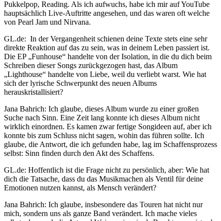
Pukkelpop, Reading. Als ich aufwuchs, habe ich mir auf YouTube
hauptsächlich Live-Auftritte angesehen, und das waren oft welche
von Pearl Jam und Nirvana.
GL.de: In der Vergangenheit schienen deine Texte stets eine sehr
direkte Reaktion auf das zu sein, was in deinem Leben passiert ist.
Die EP „Funhouse“ handelte von der Isolation, in die du dich beim
Schreiben dieser Songs zurückgezogen hast, das Album
„Lighthouse“ handelte von Liebe, weil du verliebt warst. Wie hat
sich der lyrische Schwerpunkt des neuen Albums
herauskristallisiert?
Jana Bahrich: Ich glaube, dieses Album wurde zu einer großen
Suche nach Sinn. Eine Zeit lang konnte ich dieses Album nicht
wirklich einordnen. Es kamen zwar fertige Songideen auf, aber ich
konnte bis zum Schluss nicht sagen, wohin das führen sollte. Ich
glaube, die Antwort, die ich gefunden habe, lag im Schaffensprozess
selbst: Sinn finden durch den Akt des Schaffens.
GL.de: Hoffentlich ist die Frage nicht zu persönlich, aber: Wie hat
dich die Tatsache, dass du das Musikmachen als Ventil für deine
Emotionen nutzen kannst, als Mensch verändert?
Jana Bahrich: Ich glaube, insbesondere das Touren hat nicht nur
mich, sondern uns als ganze Band verändert. Ich mache vieles