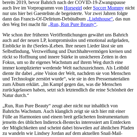
bereits 2019, bevor Bahrich nach der COVID-19-Zwangspause
auch live im Vorprogramm von
Horsegirl
oder
Soccer Mommy
nicht
nur uns hier bei Gaesteliste.de begeisterte. Vor zwei Jahren folgte
dann das Francis-Of-Delirium-Debütalbum
„Lighthouse“
, das nun
den Weg frei macht für
„Run, Run Pure Beauty“
.
Wie schon ihre früheren Veröffentlichungen gewährt uns Bahrich
auch auf der neuen LP, kompromisslos und emotional aufgeladen,
Einblicke in ihr (Seelen-)Leben. Ihre neuen Lieder lässt sie um
Selbstfindung, Verzweiflung und Durchhaltevermögen kreisen und
rückt so Hoffnung und innere Stärke in unsicheren Zeiten in den
Fokus, um so ihr eigenes Wachstum auf ihrem Weg durch eine
immer komplizierter werdende Welt nachzuzeichnen. Als Leitbild
diente ihr dabei „eine Vision der Welt, nachdem sie von Menschen
und Technologie zerstört wurde“, wie sie in den Pressematerialien
zum Album erklärt. „Im Kampf gegen das, was die Menschen
zurückgelassen haben, setzt sich letztendlich die reine Schönheit der
Natur durch.“
„Run, Run Pure Beauty“ zeugt aber nicht nur inhaltlich von
Bahrichs Wachstum. Auch klanglich zeigt sie sich hier mit einer
Fülle an Harmonien und einem breit gefächerten Instrumentarium
jenseits des üblichen Indierock-Bestecks interessiert am Entdecken
der Möglichkeiten und scheint dabei bisweilen auf ähnlichen Pfaden
zu wandeln wie Lindsey Jordan auf dem aktuellen Snail-Mail-