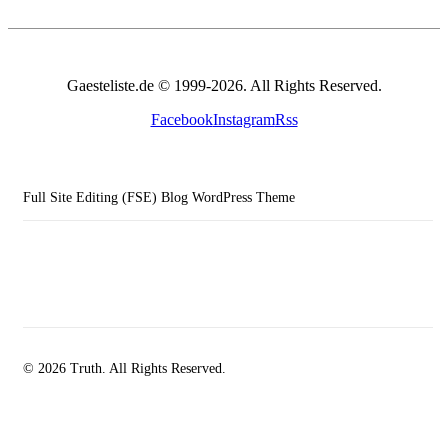
Gaesteliste.de © 1999-2026. All Rights Reserved.
Facebook
Instagram
Rss
Full Site Editing (FSE) Blog WordPress Theme
© 2026 Truth. All Rights Reserved.
facebook-
instagramm
rss
1