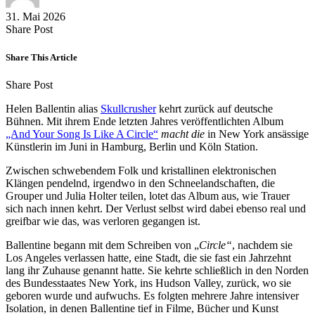
31. Mai 2026
Share
Copy
Send
Share Post
on
URL
Link
Facebook
to
via
Share This Article
clipboard
eMail
Share
Copy
Send
Share Post
on
URL
Link
Helen Ballentin alias
Skullcrusher
kehrt zurück auf deutsche
Facebook
to
via
Bühnen. Mit ihrem Ende letzten Jahres veröffentlichten Album
clipboard
eMail
„And Your Song Is Like A Circle“
macht die
in New York ansässige
Künstlerin im Juni in Hamburg, Berlin und Köln Station.
Zwischen schwebendem Folk und kristallinen elektronischen
Klängen pendelnd, irgendwo in den Schneelandschaften, die
Grouper und Julia Holter teilen, lotet das Album aus, wie Trauer
sich nach innen kehrt. Der Verlust selbst wird dabei ebenso real und
greifbar wie das, was verloren gegangen ist.
Ballentine begann mit dem Schreiben von „
Circle“
, nachdem sie
Los Angeles verlassen hatte, eine Stadt, die sie fast ein Jahrzehnt
lang ihr Zuhause genannt hatte. Sie kehrte schließlich in den Norden
des Bundesstaates New York, ins Hudson Valley, zurück, wo sie
geboren wurde und aufwuchs. Es folgten mehrere Jahre intensiver
Isolation, in denen Ballentine tief in Filme, Bücher und Kunst