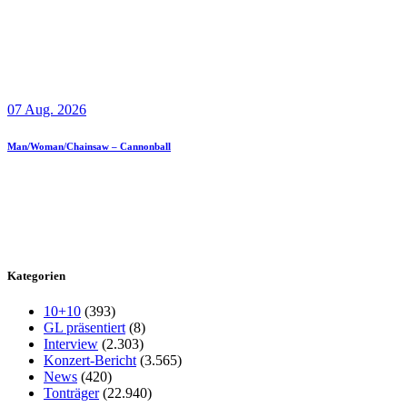
07 Aug. 2026
Man/Woman/Chainsaw – Cannonball
Kategorien
10+10
(393)
GL präsentiert
(8)
Interview
(2.303)
Konzert-Bericht
(3.565)
News
(420)
Tonträger
(22.940)