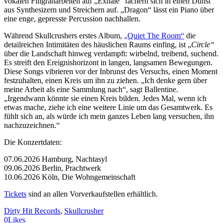
vokalen Filigranarbeiten auf „Exhale“ fächern sich in einen Dunst
aus Synthesizern und Streichern auf. „Dragon“ lässt ein Piano über
eine enge, gepresste Percussion nachhallen.
Während Skullcrushers erstes Album,
„Quiet The Room“
die
detailreichen Intimitäten des häuslichen Raums einfing, ist „
Circle“
über die Landschaft hinweg verdampft: wirbelnd, treibend, suchend.
Es streift den Ereignishorizont in langen, langsamen Bewegungen.
Diese Songs vibrieren vor der Inbrunst des Versuchs, einen Moment
festzuhalten, einen Kreis um ihn zu ziehen. „Ich denke gern über
meine Arbeit als eine Sammlung nach“, sagt Ballentine.
„Irgendwann könnte sie einen Kreis bilden. Jedes Mal, wenn ich
etwas mache, ziehe ich eine weitere Linie um das Gesamtwerk. Es
fühlt sich an, als würde ich mein ganzes Leben lang versuchen, ihn
nachzuzeichnen.“
Die Konzertdaten:
07.06.2026 Hamburg, Nachtasyl
09.06.2026 Berlin, Prachtwerk
10.06.2026 Köln, Die Wohngemeinschaft
Tickets
sind an allen Vorverkaufstellen erhältlich.
Dirty Hit Records
, 
Skullcrusher
0
Likes