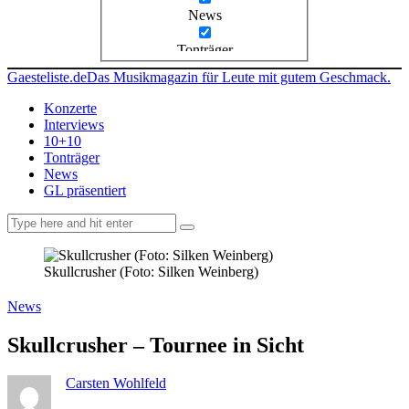
News
Tonträger
Gaesteliste.de
Das Musikmagazin für Leute mit gutem Geschmack.
Konzerte
Interviews
10+10
Tonträger
News
GL präsentiert
facebook-
instagramm
rss
1
Skullcrusher (Foto: Silken Weinberg)
News
Skullcrusher – Tournee in Sicht
Carsten Wohlfeld