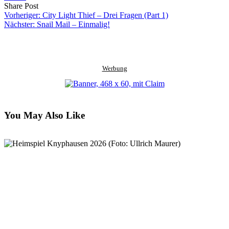
Share
Copy
Send
Share Post
on
URL
Link
Vorheriger:
City Light Thief – Drei Fragen (Part 1)
Facebook
to
via
Nächster:
Snail Mail – Einmalig!
clipboard
eMail
Werbung
You May Also Like