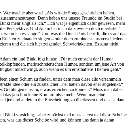
e. Wer machte also was? „Als wir die Songs geschrieben haben,
rte zusammenzutragen. Dann haben uns unsere Freunde im Studio bei
inki mehr singt als ich.“ „Ich war ja eigentlich dafür gewesen, mehr
h die Perspektive. Und Adam hat mich da zuweilen doch überlistet.“
 wenn ich es sänge.“ Und was die Duett-Parts betrifft, die es auf das
dem Rücken zueinander singen – oder doch zumindest aus verschiedenen
ieren und die sich hier zeigenden Schwierigkeiten. Es ging nicht
Adam ein und Binki fügt hinzu: „Für mich entsteht der Humor
enkelklopfenden, marktschreierischen Humor, sondern um jene Art von
chtigkeit mitschwingt, auch wenn es um ernsthaftere Themen geht.“
Ideen einen Schirm zu finden, unter dem man diese alle versammeln
rakte Idee oder ein zusätzlicher Titel hätten davon eher abgelenkt.“
ses Gefühl gemeinsam, etwas erreichen zu können.“ Muss man dabei
sind das ja schon keine Kompromisse mehr. Wenn man eine
 mal jemand anderem die Entscheidung zu überlassen und das ist dann
t Binki vorsichtig, „aber zunächst mal muss ja erst mal diese Scheibe
en, was aus dieser Scheibe wird und können uns dann ja daran