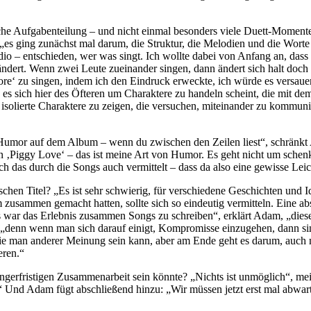
sche Aufgabenteilung – und nicht einmal besonders viele Duett-Moment
m, „es ging zunächst mal darum, die Struktur, die Melodien und die Wo
o – entschieden, wer was singt. Ich wollte dabei von Anfang an, dass B
geändert. Wenn zwei Leute zueinander singen, dann ändert sich halt doc
re‘ zu singen, indem ich den Eindruck erweckte, ich würde es versauen,
s es sich hier des Öfteren um Charaktere zu handeln scheint, die mit 
solierte Charaktere zu zeigen, die versuchen, miteinander zu kommuniz
umor auf dem Album – wenn du zwischen den Zeilen liest“, schränkt 
 in ‚Piggy Love‘ – das ist meine Art von Humor. Es geht nicht um sch
ch das durch die Songs auch vermittelt – dass da also eine gewisse Lei
chen Titel? „Es ist sehr schwierig, für verschiedene Geschichten und 
usammen gemacht hatten, sollte sich so eindeutig vermitteln. Eine abst
 war das Erlebnis zusammen Songs zu schreiben“, erklärt Adam, „die
, „denn wenn man sich darauf einigt, Kompromisse einzugehen, dann 
 die man anderer Meinung sein kann, aber am Ende geht es darum, auch
eren.“
ängerfristigen Zusammenarbeit sein könnte? „Nichts ist unmöglich“, mein
Und Adam fügt abschließend hinzu: „Wir müssen jetzt erst mal abwart