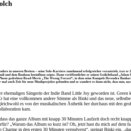
olch
dere in unseren Breiten – seine Solo-Karriere zunehmend erfolgreicher vorantrieb, trat er 2
Gaudi und dem Bauhaus beeinflusst zeigte. Dann veröffentlichte er seinen Gedichtband „Ada
 iPhone gedrehten Road-Movie „The Wrong Ferrari“, in dem seine Kumpels Devendra Banhart
mal auch Zeit für neue Musikprojekte gefunden und so wundert es dann nicht, dass nun, nach
der ehemaligen Sängerin der Indie Band Little Joy geworden ist. Green 
Er hat eine vollkommen andere Stimme als Binki und das neue, selbstbet
eichwohl es von der musikalischen Ästhetik her durchaus mit den gro
ollaboration kam.
 dass das ganze Album mit knapp 30 Minuten Laufzeit doch recht knapp 
rfür? „Warum das Album so kurz ist? Oh, jetzt hast du mich auf dem f
en Charme in den ersten 30 Minuten verpulverst“, springt Binki ein, „d