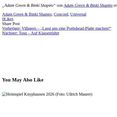
„Adam Green & Binki Shapiro“ von
Adam Green & Binki Shapiro
er
Adam Green & Binki Shapiro
, 
Concord
, 
Universal
0
Likes
Share
Copy
Send
Share Post
on
URL
Link
Vorheriger:
Villagers – „Lasst uns eine Portishead-Platte machen!“
Facebook
to
via
Nächster:
Tusq – Auf Klassenfahrt
clipboard
eMail
You May Also Like