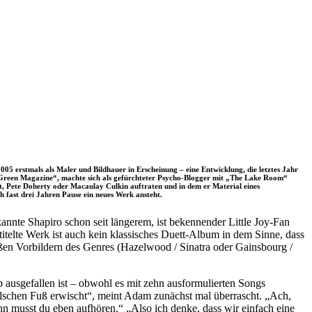
005 erstmals als Maler und Bildhauer in Erscheinung – eine Entwicklung, die letztes Jahr
m Green Magazine“, machte sich als gefürchteter Psycho-Blogger mit „The Lake Room“
, Pete Doherty oder Macaulay Culkin auftraten und in dem er Material eines
 fast drei Jahren Pause ein neues Werk ansteht.
kannte Shapiro schon seit längerem, ist bekennender Little Joy-Fan
itelte Werk ist auch kein klassisches Duett-Album in dem Sinne, dass
ßen Vorbildern des Genres (Hazelwood / Sinatra oder Gainsbourg /
ausgefallen ist – obwohl es mit zehn ausformulierten Songs
alschen Fuß erwischt“, meint Adam zunächst mal überrascht. „Ach,
ann musst du eben aufhören.“ „Also ich denke, dass wir einfach eine