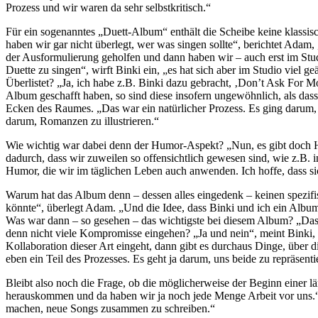
Prozess und wir waren da sehr selbstkritisch.“
Für ein sogenanntes „Duett-Album“ enthält die Scheibe keine klassi
haben wir gar nicht überlegt, wer was singen sollte“, berichtet Ada
der Ausformulierung geholfen und dann haben wir – auch erst im Studi
Duette zu singen“, wirft Binki ein, „es hat sich aber im Studio viel 
Überlistet? „Ja, ich habe z.B. Binki dazu gebracht, ‚Don’t Ask For Mo
Album geschafft haben, so sind diese insofern ungewöhnlich, als das
Ecken des Raumes. „Das war ein natürlicher Prozess. Es ging darum, i
darum, Romanzen zu illustrieren.“
Wie wichtig war dabei denn der Humor-Aspekt? „Nun, es gibt doch H
dadurch, dass wir zuweilen so offensichtlich gewesen sind, wie z.B.
Humor, die wir im täglichen Leben auch anwenden. Ich hoffe, dass si
Warum hat das Album denn – dessen alles eingedenk – keinen spezifis
könnte“, überlegt Adam. „Und die Idee, dass Binki und ich ein Album z
Was war dann – so gesehen – das wichtigste bei diesem Album? „Das
denn nicht viele Kompromisse eingehen? „Ja und nein“, meint Binki
Kollaboration dieser Art eingeht, dann gibt es durchaus Dinge, über
eben ein Teil des Prozesses. Es geht ja darum, uns beide zu repräsenti
Bleibt also noch die Frage, ob die möglicherweise der Beginn einer l
herauskommen und da haben wir ja noch jede Menge Arbeit vor uns.“ 
machen, neue Songs zusammen zu schreiben.“