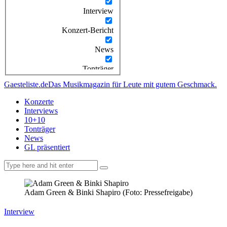
Interview
Konzert-Bericht
News
Tonträger
Gaesteliste.de
Das Musikmagazin für Leute mit gutem Geschmack.
Konzerte
Interviews
10+10
Tonträger
News
GL präsentiert
facebook-
instagramm
rss
1
Adam Green & Binki Shapiro (Foto: Pressefreigabe)
Interview