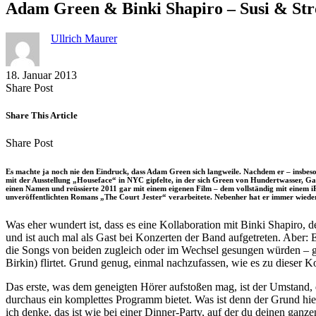
Adam Green & Binki Shapiro – Susi & Str
Ullrich Maurer
18. Januar 2013
Share
Copy
Send
Share Post
on
URL
Link
Facebook
to
via
Share This Article
clipboard
eMail
Share
Copy
Send
Share Post
on
URL
Link
Facebook
to
via
Es machte ja noch nie den Eindruck, dass Adam Green sich langweile. Nachdem er – insbeson
clipboard
eMail
mit der Ausstellung „Houseface“ in NYC gipfelte, in der sich Green von Hundertwasser, 
einen Namen und reüssierte 2011 gar mit einem eigenen Film – dem vollständig mit einem
unveröffentlichten Romans „The Court Jester“ verarbeitete. Nebenher hat er immer wieder 
Was eher wundert ist, dass es eine Kollaboration mit Binki Shapiro, 
und ist auch mal als Gast bei Konzerten der Band aufgetreten. Aber: 
die Songs von beiden zugleich oder im Wechsel gesungen würden – gl
Birkin) flirtet. Grund genug, einmal nachzufassen, wie es zu dieser K
Das erste, was dem geneigten Hörer aufstoßen mag, ist der Umstand,
durchaus ein komplettes Programm bietet. Was ist denn der Grund hie
ich denke, das ist wie bei einer Dinner-Party, auf der du deinen ganz