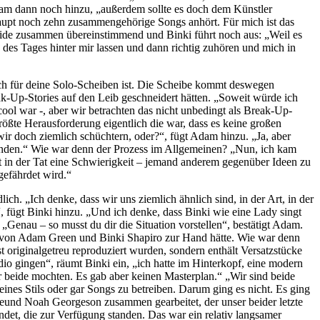
dam dann noch hinzu, „außerdem sollte es doch dem Künstler
rhaupt noch zehn zusammengehörige Songs anhört. Für mich ist das
de zusammen übereinstimmend und Binki führt noch aus: „Weil es
 des Tages hinter mir lassen und dann richtig zuhören und mich in
isch für deine Solo-Scheiben ist. Die Scheibe kommt deswegen
reak-Up-Stories auf den Leib geschneidert hätten. „Soweit würde ich
ool war -, aber wir betrachten das nicht unbedingt als Break-Up-
rößte Herausforderung eigentlich die war, dass es keine großen
wir doch ziemlich schüchtern, oder?“, fügt Adam hinzu. „Ja, aber
befanden.“ Wie war denn der Prozess im Allgemeinen? „Nun, ich kam
cht in der Tat eine Schwierigkeit – jemand anderem gegenüber Ideen zu
gefährdet wird.“
. „Ich denke, dass wir uns ziemlich ähnlich sind, in der Art, in der
r“, fügt Binki hinzu. „Und ich denke, dass Binki wie eine Lady singt
Genau – so musst du dir die Situation vorstellen“, bestätigt Adam.
n von Adam Green und Binki Shapiro zur Hand hätte. Wie war denn
 originalgetreu reproduziert wurden, sondern enthält Versatzstücke
io gingen“, räumt Binki ein, „ich hatte im Hinterkopf, eine modern
 beide mochten. Es gab aber keinen Masterplan.“ „Wir sind beide
ines Stils oder gar Songs zu betreiben. Darum ging es nicht. Es ging
eund Noah Georgeson zusammen gearbeitet, der unser beider letzte
det, die zur Verfügung standen. Das war ein relativ langsamer