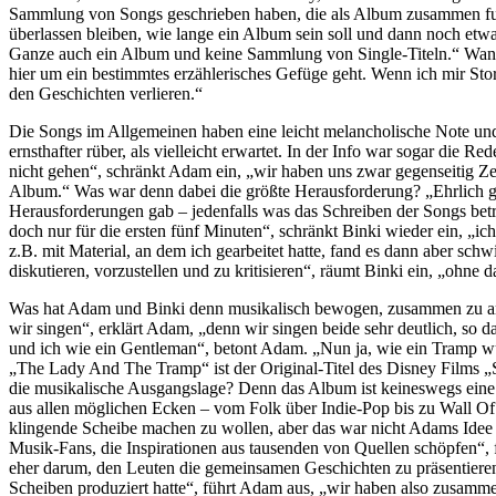
Sammlung von Songs geschrieben haben, die als Album zusammen funkt
überlassen bleiben, wie lange ein Album sein soll und dann noch etw
Ganze auch ein Album und keine Sammlung von Single-Titeln.“ Wann
hier um ein bestimmtes erzählerisches Gefüge geht. Wenn ich mir Stor
den Geschichten verlieren.“
Die Songs im Allgemeinen haben eine leicht melancholische Note und 
ernsthafter rüber, als vielleicht erwartet. In der Info war sogar die
nicht gehen“, schränkt Adam ein, „wir haben uns zwar gegenseitig Zei
Album.“ Was war denn dabei die größte Herausforderung? „Ehrlich gesa
Herausforderungen gab – jedenfalls was das Schreiben der Songs betri
doch nur für die ersten fünf Minuten“, schränkt Binki wieder ein, „
z.B. mit Material, an dem ich gearbeitet hatte, fand es dann aber sch
diskutieren, vorzustellen und zu kritisieren“, räumt Binki ein, „ohne 
Was hat Adam und Binki denn musikalisch bewogen, zusammen zu arbeit
wir singen“, erklärt Adam, „denn wir singen beide sehr deutlich, so d
und ich wie ein Gentleman“, betont Adam. „Nun ja, wie ein Tramp würd
„The Lady And The Tramp“ ist der Original-Titel des Disney Films 
die musikalische Ausgangslage? Denn das Album ist keineswegs eine t
aus allen möglichen Ecken – vom Folk über Indie-Pop bis zu Wall Of S
klingende Scheibe machen zu wollen, aber das war nicht Adams Idee 
Musik-Fans, die Inspirationen aus tausenden von Quellen schöpfen“, f
eher darum, den Leuten die gemeinsamen Geschichten zu präsentiere
Scheiben produziert hatte“, führt Adam aus, „wir haben also zusamme