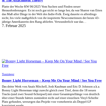
& The Attachment Theory
Platte der Woche KW 06/2025 Vom Suchen und Finden neuer
Herausforderungen: Es ist noch gar nicht so lange her, da war Sharon van Etten
das Maß aller Dinge in der Welt des Indie-Folk. Ewig dauerte es allerdings
nicht, bis viele maßgeblich von ihr inspirierte Newcomerinnen der heute 43-
jährige Amerikanerin den Rang abliefen. Verwunderlich war das…
7. Februar 2025
Tonträger
Bonny Light Horseman – Keep Me On Your Mind / See You Free
Das dritte Werk von Anaïs Mitchell, Josh Kaufman und Eric D. Johnson a.k.a.
Bonny Light Horseman trägt zurecht gleich zwei Titel, denn die 18 neuen
Tracks (und zwei Sound-Schnipsel) mit einer Gesamtspiellänge von deutlich
über einer Stunde hätten zumindest nicht auf einer einzelnen Vinyl-Scheibe
Platz gefunden, weswegen das Projekt von vorneherein als Doppel-LP
konzipiert wurde.…