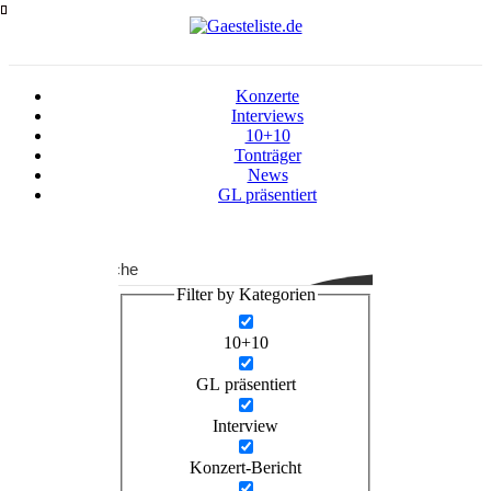
Zum
Inhalt
springen
Konzerte
Interviews
10+10
Tonträger
News
GL präsentiert
Suche
Filter by Kategorien
10+10
GL präsentiert
Interview
Konzert-Bericht