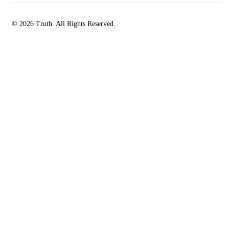
© 2026 Truth. All Rights Reserved.
facebook-
instagramm
rss
1