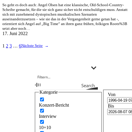
So geht es doch auch: Angel Olsen hat eine klassische, Old-School-Country-
Scheibe gemacht, für die sie sich ganz sicher nicht entschuldigen muss. Anstatt
sich mit zunehmend dystopischen musikalischen Szenarien
auseinanderzusetzen – wie sie das in der Vergangenheit gerne getan hat -,
orientiert sich Angel auf „Big Time“ an ihren ganz frühen, folkigen Roots%3B
setzt aber noch…
17. Juni 2022
1
2
3
…
6
Nächste Seite
→
Search
Kategorie
Von
Konzert-Bericht
Bis
Interview
10+10