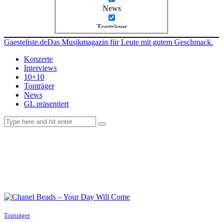
News
Tonträger
Gaesteliste.de
Das Musikmagazin für Leute mit gutem Geschmack.
Konzerte
Interviews
10+10
Tonträger
News
GL präsentiert
facebook-
instagramm
rss
1
Tonträger