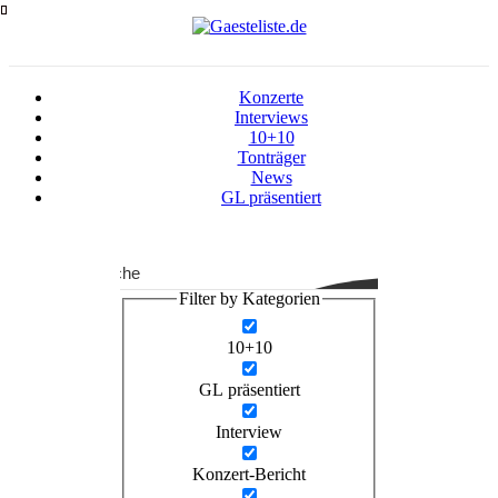
Zum
Inhalt
springen
Konzerte
Interviews
10+10
Tonträger
News
GL präsentiert
Suche
Filter by Kategorien
10+10
GL präsentiert
Interview
Konzert-Bericht