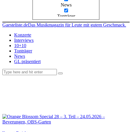
News
Tonträger
Gaesteliste.de
Das Musikmagazin für Leute mit gutem Geschmack.
Konzerte
Interviews
10+10
Tonträger
News
GL präsentiert
facebook-
instagramm
rss
1