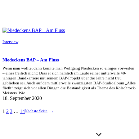
Interview
Niedeckens BAP – Am Fluss
Wenn man wollte, dann könnte man Wolfgang Niedecken so einiges vorwerfen
– eines freilich nicht: Dass er sich nämlich im Laufe seiner mitterweile 40-
jährigen Bandkarriere mit seinem BAP-Projekt über die Jahre nicht treu
geblieben sei. Auch auf dem mittlerweile zwanzigsten BAP-Studioalbum „Alles
fließt“ zeigt sich vor allen Dingen die Beständigkeit als Thema des Kölschrock-
Meisters. Wie…
18. September 2020
1
2
3
…
14
Nächste Seite
→