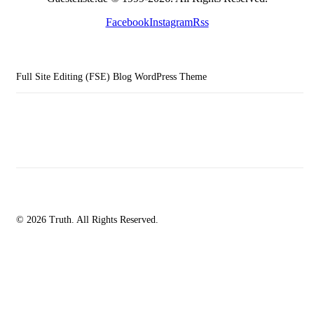
Facebook
Instagram
Rss
Full Site Editing (FSE) Blog WordPress Theme
© 2026 Truth. All Rights Reserved.
facebook-
instagramm
rss
1