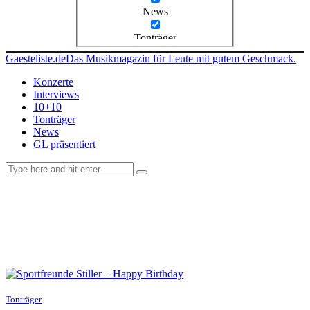
News
Tonträger
Gaesteliste.de
Das Musikmagazin für Leute mit gutem Geschmack.
Konzerte
Interviews
10+10
Tonträger
News
GL präsentiert
facebook-
instagramm
rss
1
Tonträger