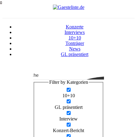
Zum
Inhalt
springen
Konzerte
Interviews
10+10
Tonträger
News
GL präsentiert
Suche
Filter by Kategorien
10+10
GL präsentiert
Interview
Konzert-Bericht