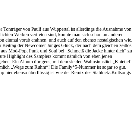
er Tonträger von Paul! aus Wuppertal ist allerdings die Ausnahme von
ntlichten Werken vertreten sind, konnte man sich schon an anderer
on einmal vorab erahnen, und auch auf den ebenso nostalgischen wie,
r Beitrag der Newcomer Junges Glück, der nach dem gleichen zeitlos
 aus Mod-Pop, Punk und Soul bei „Schmeiß die Jacke hinter dich“ zu
olute Highlight des Samplers kommt nämlich von eben jenen
eben. Ein Album übrigens, mit dem sie den Wahnsinnstitel „Knietief
nämlich „Wege zum Ruhm“! Die Family*5-Nummer ist sogar so gut,
p hier ebenso überflüssig ist wie der Remix des Stahlnetz-Kultsongs