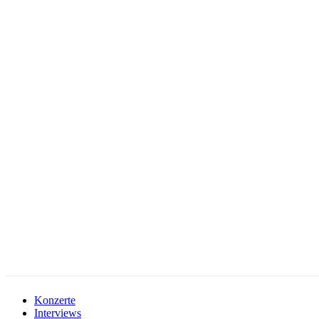
facebook-
instagramm
rss
1
Konzerte
Interviews