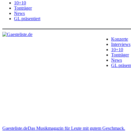
10+10
Tonträger
News
GL präsentiert
Konzerte
Interviews
10+10
Tonträger
News
GL präsent
Gaesteliste.de
Das Musikmagazin für Leute mit gutem Geschmack.