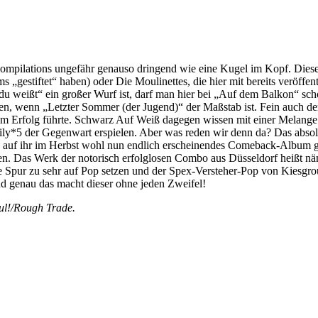
l-Compilations ungefähr genauso dringend wie eine Kugel im Kopf. Dies
 „gestiftet“ haben) oder Die Moulinettes, die hier mit bereits veröffe
du weißt“ ein großer Wurf ist, darf man hier bei „Auf dem Balkon“ sch
n, wenn „Letzter Sommer (der Jugend)“ der Maßstab ist. Fein auch de
um Erfolg führte. Schwarz Auf Weiß dagegen wissen mit einer Melange
amily*5 der Gegenwart erspielen. Aber was reden wir denn da? Das abs
k auf ihr im Herbst wohl nun endlich erscheinendes Comeback-Album g
pen. Das Werk der notorisch erfolglosen Combo aus Düsseldorf heißt 
ne Spur zu sehr auf Pop setzen und der Spex-Versteher-Pop von Kiesgrou
nd genau das macht dieser ohne jeden Zweifel!
ul!/Rough Trade.