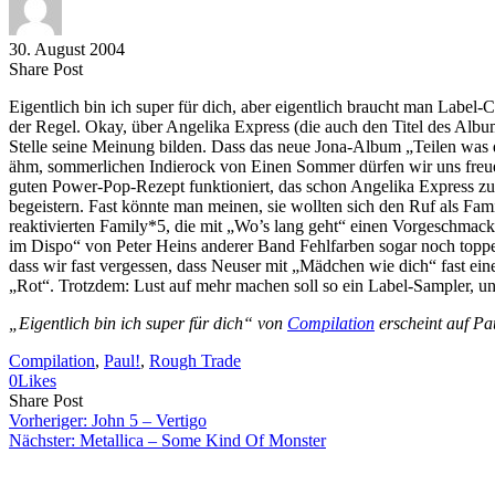
30. August 2004
Share
Copy
Send
Share Post
on
URL
Link
Eigentlich bin ich super für dich, aber eigentlich braucht man Labe
Facebook
to
via
der Regel. Okay, über Angelika Express (die auch den Titel des Albums
clipboard
eMail
Stelle seine Meinung bilden. Dass das neue Jona-Album „Teilen was 
ähm, sommerlichen Indierock von Einen Sommer dürfen wir uns freue
guten Power-Pop-Rezept funktioniert, das schon Angelika Express z
begeistern. Fast könnte man meinen, sie wollten sich den Ruf als F
reaktivierten Family*5, die mit „Wo’s lang geht“ einen Vorgeschmac
im Dispo“ von Peter Heins anderer Band Fehlfarben sogar noch top
dass wir fast vergessen, dass Neuser mit „Mädchen wie dich“ fast ei
„Rot“. Trotzdem: Lust auf mehr machen soll so ein Label-Sampler, u
„Eigentlich bin ich super für dich“ von
Compilation
erscheint auf Pa
Compilation
, 
Paul!
, 
Rough Trade
0
Likes
Share
Copy
Send
Share Post
on
URL
Link
Vorheriger:
John 5 – Vertigo
Facebook
to
via
Nächster:
Metallica – Some Kind Of Monster
clipboard
eMail