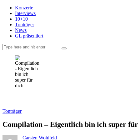
Konzerte
Interviews
10+10
Tonträger
News
GL präsentiert
facebook-
instagramm
rss
1
Tonträger
Compilation – Eigentlich bin ich super für
Carsten Wohlfeld