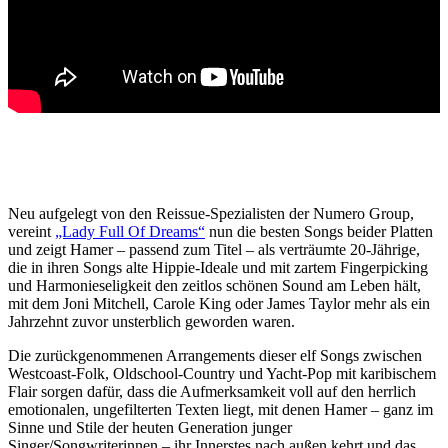
Neu aufgelegt von den Reissue-Spezialisten der Numero Group,
vereint
„Lady Full Of Dreams“
nun die besten Songs beider Platten
und zeigt Hamer – passend zum Titel – als verträumte 20-Jährige,
die in ihren Songs alte Hippie-Ideale und mit zartem Fingerpicking
und Harmonieseligkeit den zeitlos schönen Sound am Leben hält,
mit dem Joni Mitchell, Carole King oder James Taylor mehr als ein
Jahrzehnt zuvor unsterblich geworden waren.
Die zurückgenommenen Arrangements dieser elf Songs zwischen
Westcoast-Folk, Oldschool-Country und Yacht-Pop mit karibischem
Flair sorgen dafür, dass die Aufmerksamkeit voll auf den herrlich
emotionalen, ungefilterten Texten liegt, mit denen Hamer – ganz im
Sinne und Stile der heuten Generation junger
Singer/Songwriterinnen – ihr Innerstes nach außen kehrt und das