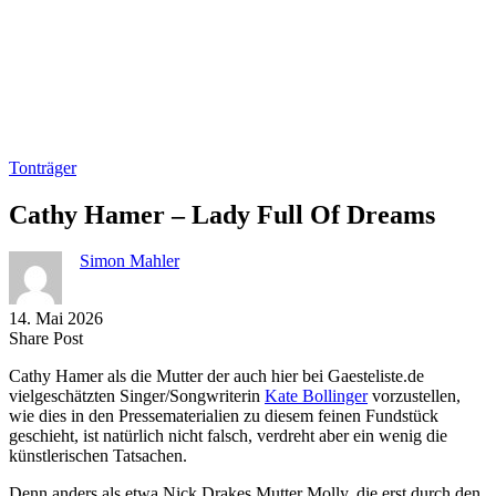
Tonträger
Cathy Hamer – Lady Full Of Dreams
Simon Mahler
14. Mai 2026
Share
Copy
Send
Share Post
on
URL
Link
Cathy Hamer als die Mutter der auch hier bei Gaesteliste.de
Facebook
to
via
vielgeschätzten Singer/Songwriterin
Kate Bollinger
vorzustellen,
clipboard
eMail
wie dies in den Pressematerialien zu diesem feinen Fundstück
geschieht, ist natürlich nicht falsch, verdreht aber ein wenig die
künstlerischen Tatsachen.
Denn anders als etwa Nick Drakes Mutter Molly, die erst durch den