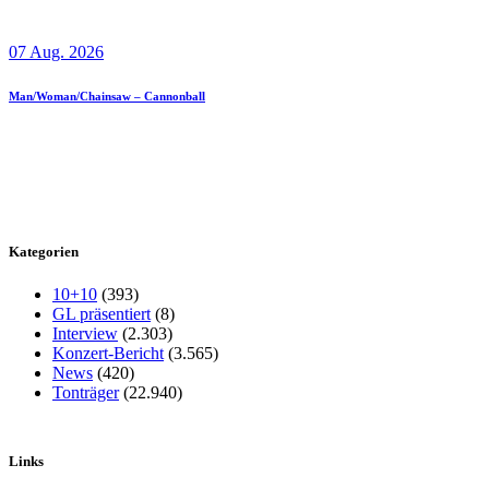
07 Aug. 2026
Man/Woman/Chainsaw – Cannonball
Kategorien
10+10
(393)
GL präsentiert
(8)
Interview
(2.303)
Konzert-Bericht
(3.565)
News
(420)
Tonträger
(22.940)
Links