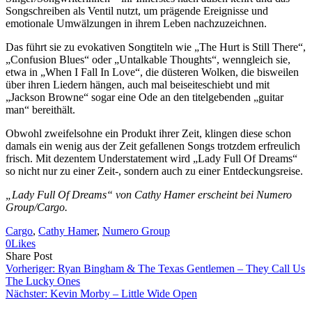
Songschreiben als Ventil nutzt, um prägende Ereignisse und
emotionale Umwälzungen in ihrem Leben nachzuzeichnen.
Das führt sie zu evokativen Songtiteln wie „The Hurt is Still There“,
„Confusion Blues“ oder „Untalkable Thoughts“, wenngleich sie,
etwa in „When I Fall In Love“, die düsteren Wolken, die bisweilen
über ihren Liedern hängen, auch mal beiseiteschiebt und mit
„Jackson Browne“ sogar eine Ode an den titelgebenden „guitar
man“ bereithält.
Obwohl zweifelsohne ein Produkt ihrer Zeit, klingen diese schon
damals ein wenig aus der Zeit gefallenen Songs trotzdem erfreulich
frisch. Mit dezentem Understatement wird „Lady Full Of Dreams“
so nicht nur zu einer Zeit-, sondern auch zu einer Entdeckungsreise.
„Lady Full Of Dreams“ von Cathy Hamer erscheint bei Numero
Group/Cargo.
Cargo
, 
Cathy Hamer
, 
Numero Group
0
Likes
Share
Copy
Send
Share Post
on
URL
Link
Vorheriger:
Ryan Bingham & The Texas Gentlemen – They Call Us
Facebook
to
via
The Lucky Ones
clipboard
eMail
Nächster:
Kevin Morby – Little Wide Open