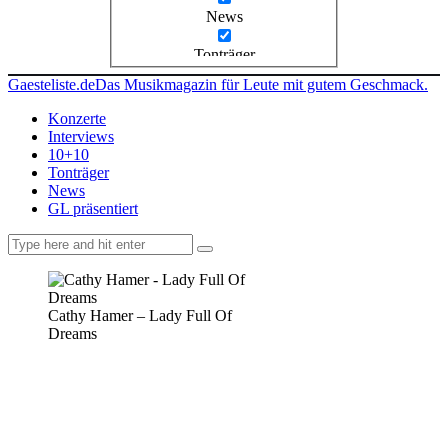
News
Tonträger
Gaesteliste.de
Das Musikmagazin für Leute mit gutem Geschmack.
Konzerte
Interviews
10+10
Tonträger
News
GL präsentiert
facebook-
instagramm
rss
1
Cathy Hamer – Lady Full Of
Dreams