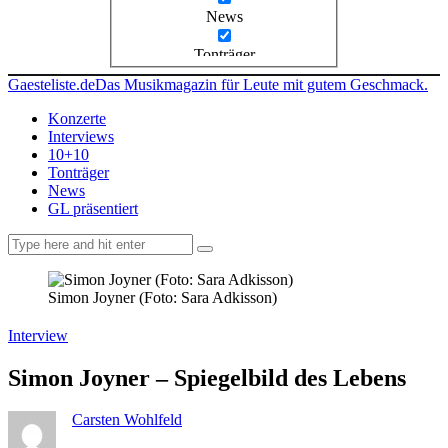
News
Tonträger
Gaesteliste.de
Das Musikmagazin für Leute mit gutem Geschmack.
Konzerte
Interviews
10+10
Tonträger
News
GL präsentiert
facebook-
instagramm
rss
1
Simon Joyner (Foto: Sara Adkisson)
Interview
Simon Joyner – Spiegelbild des Lebens
Carsten Wohlfeld