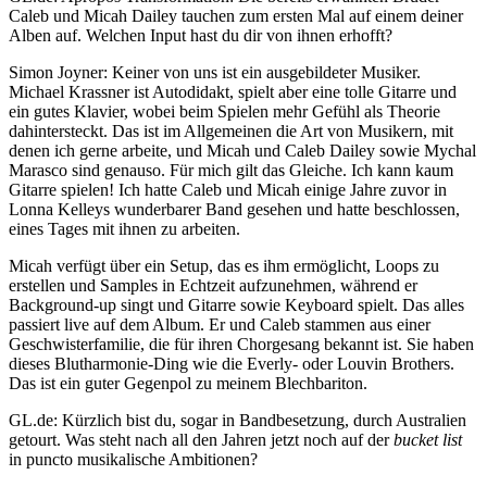
Caleb und Micah Dailey tauchen zum ersten Mal auf einem deiner
Alben auf. Welchen Input hast du dir von ihnen erhofft?
Simon Joyner: Keiner von uns ist ein ausgebildeter Musiker.
Michael Krassner ist Autodidakt, spielt aber eine tolle Gitarre und
ein gutes Klavier, wobei beim Spielen mehr Gefühl als Theorie
dahintersteckt. Das ist im Allgemeinen die Art von Musikern, mit
denen ich gerne arbeite, und Micah und Caleb Dailey sowie Mychal
Marasco sind genauso. Für mich gilt das Gleiche. Ich kann kaum
Gitarre spielen! Ich hatte Caleb und Micah einige Jahre zuvor in
Lonna Kelleys wunderbarer Band gesehen und hatte beschlossen,
eines Tages mit ihnen zu arbeiten.
Micah verfügt über ein Setup, das es ihm ermöglicht, Loops zu
erstellen und Samples in Echtzeit aufzunehmen, während er
Background-up singt und Gitarre sowie Keyboard spielt. Das alles
passiert live auf dem Album. Er und Caleb stammen aus einer
Geschwisterfamilie, die für ihren Chorgesang bekannt ist. Sie haben
dieses Blutharmonie-Ding wie die Everly- oder Louvin Brothers.
Das ist ein guter Gegenpol zu meinem Blechbariton.
GL.de: Kürzlich bist du, sogar in Bandbesetzung, durch Australien
getourt. Was steht nach all den Jahren jetzt noch auf der
bucket list
in puncto musikalische Ambitionen?