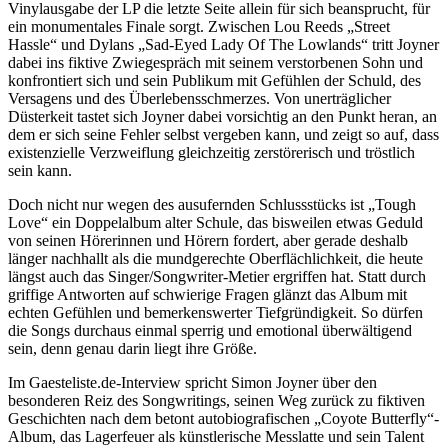
Vinylausgabe der LP die letzte Seite allein für sich beansprucht, für
ein monumentales Finale sorgt. Zwischen Lou Reeds „Street
Hassle“ und Dylans „Sad-Eyed Lady Of The Lowlands“ tritt Joyner
dabei ins fiktive Zwiegespräch mit seinem verstorbenen Sohn und
konfrontiert sich und sein Publikum mit Gefühlen der Schuld, des
Versagens und des Überlebensschmerzes. Von unerträglicher
Düsterkeit tastet sich Joyner dabei vorsichtig an den Punkt heran, an
dem er sich seine Fehler selbst vergeben kann, und zeigt so auf, dass
existenzielle Verzweiflung gleichzeitig zerstörerisch und tröstlich
sein kann.
Doch nicht nur wegen des ausufernden Schlussstücks ist „Tough
Love“ ein Doppelalbum alter Schule, das bisweilen etwas Geduld
von seinen Hörerinnen und Hörern fordert, aber gerade deshalb
länger nachhallt als die mundgerechte Oberflächlichkeit, die heute
längst auch das Singer/Songwriter-Metier ergriffen hat. Statt durch
griffige Antworten auf schwierige Fragen glänzt das Album mit
echten Gefühlen und bemerkenswerter Tiefgründigkeit. So dürfen
die Songs durchaus einmal sperrig und emotional überwältigend
sein, denn genau darin liegt ihre Größe.
Im Gaesteliste.de-Interview spricht Simon Joyner über den
besonderen Reiz des Songwritings, seinen Weg zurück zu fiktiven
Geschichten nach dem betont autobiografischen „Coyote Butterfly“-
Album, das Lagerfeuer als künstlerische Messlatte und sein Talent