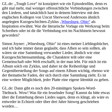
GL.de: „Tough Love“ ist konzipiert wie ein Episodenfilm, denn es
gibt mal mehr, mal weniger offensichtliche Verbindungen zwischen
den Liedern, und tatsächlich hast in deinem Interview mit den
englischen Kollegen von Uncut Sherwood Andersons ähnlich
angelegten Kurzgeschichten-Zyklus
„Winesburg, Ohio“
als
Inspiration erwähnt. War die literarische Vorlage ein Werkzeug beim
Schreiben oder ist dir die Verbindung erst im Nachhinein bewusst
geworden?
Simon Joyner: „Winesburg, Ohio“ ist eines meiner Lieblingsbücher,
und ich habe immer daran geglaubt, dass Alben so sein sollten, als
wären sie eine Sammlung verwandter Lieder, ähnlich wie eine
Kurzgeschichtensammlung, die Charaktere teilt oder eine
Gemeinschaft oder Welt erschafft, in der man lebt. Für mich ist ein
Album solch ein Zyklus, und daher ist die Reihenfolge und
Gegenüberstellung der Songs auf einem Album wichtig, ebenso wie
der thematische Faden, der sich durch eine Sammlung zieht. Es ist
eine weitere Möglichkeit, jeder Platte eine eigene Identität zu geben.
GL.de: Dann gibt es noch den 20-minütigen Spoken-Word-
Titeltrack. Wow! Was für ein fesselnder Song! Kannst du bitte etwas
über die Entstehung dieses Liedes sagen, denn es klingt, als wäre es
entweder in Echtzeit oder über drei Jahre hinweg geschrieben
worden…