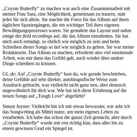
„Coyote Butterfly“ zu machen war auch eine Zusammenarbeit mit
meiner Frau Sara, eine Möglichkeit, gemeinsam zu trauern, statt
jeder für sich allein. Sie machte die Fotos für das Album auf ihren
täglichen Spaziergängen, die ein wichtiger Teil ihres eigenen
Bewältigungsprozesses waren. Sie gestaltete das Layout und nahm
einige der
field recordings
auf, die das Album einrahmten. Sie hat
mich auch ermutigt, so ehrlich wie möglich zu sein und beim
Schreiben dieser Songs so tief wie möglich zu gehen. Sie war meine
Redakteurin. Das Album zu machen, erforderte also viel emotionale
Arbeit, was mir dann das Gefühl gab, auch wieder über andere
Dinge schreiben zu können.
GL.de: Auf „Coyote Butterfly“ hast du, wie gerade beschrieben,
deine Gefühle auf sehr direkte, autobiografische Weise zum
Ausdruck gebracht, was vielleicht nicht ganz neu, aber dennoch
ungewöhnlich für dich war. Wie hat sich diese Erfahrung auf die
neuen Songs auf „Tough Love“ abgefärbt?
Simon Joyner: Vielleicht bin ich mir etwas bewusster, wie sehr ich
das Songwriting als Mittel nutze, um mein eigenes Leben zu
verarbeiten. Ich habe das schon die ganze Zeit gemacht, aber durch
„Coyote Butterfly“ wurde mir erst richtig klar, dass alles bis zu
einem gewissen Grad ein Spiegel ist.