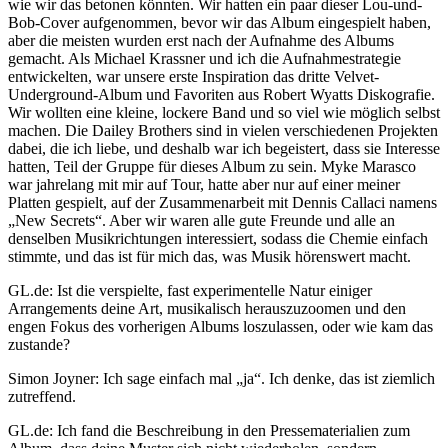
wie wir das betonen könnten. Wir hatten ein paar dieser Lou-und-
Bob-Cover aufgenommen, bevor wir das Album eingespielt haben,
aber die meisten wurden erst nach der Aufnahme des Albums
gemacht. Als Michael Krassner und ich die Aufnahmestrategie
entwickelten, war unsere erste Inspiration das dritte Velvet-
Underground-Album und Favoriten aus Robert Wyatts Diskografie.
Wir wollten eine kleine, lockere Band und so viel wie möglich selbst
machen. Die Dailey Brothers sind in vielen verschiedenen Projekten
dabei, die ich liebe, und deshalb war ich begeistert, dass sie Interesse
hatten, Teil der Gruppe für dieses Album zu sein. Myke Marasco
war jahrelang mit mir auf Tour, hatte aber nur auf einer meiner
Platten gespielt, auf der Zusammenarbeit mit Dennis Callaci namens
„New Secrets“. Aber wir waren alle gute Freunde und alle an
denselben Musikrichtungen interessiert, sodass die Chemie einfach
stimmte, und das ist für mich das, was Musik hörenswert macht.
GL.de: Ist die verspielte, fast experimentelle Natur einiger
Arrangements deine Art, musikalisch herauszuzoomen und den
engen Fokus des vorherigen Albums loszulassen, oder wie kam das
zustande?
Simon Joyner: Ich sage einfach mal „ja“. Ich denke, das ist ziemlich
zutreffend.
GL.de: Ich fand die Beschreibung in den Pressematerialien zum