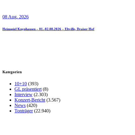
08 Aug. 2026
Heimspiel Knyphausen – 01.-02.08.2026 – Eltville, Draiser Hof
Kategorien
10+10
(393)
GL präsentiert
(8)
Interview
(2.303)
Konzert-Bericht
(3.567)
News
(420)
Tonträger
(22.940)