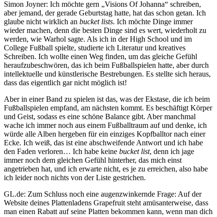
Simon Joyner: Ich möchte gern „Visions Of Johanna“ schreiben,
aber jemand, der gerade Geburtstag hatte, hat das schon getan. Ich
glaube nicht wirklich an
bucket lists
. Ich möchte Dinge immer
wieder machen, denn die besten Dinge sind es wert, wiederholt zu
werden, wie Warhol sagte. Als ich in der High School und im
College Fußball spielte, studierte ich Literatur und kreatives
Schreiben. Ich wollte einen Weg finden, um das gleiche Gefühl
heraufzubeschwören, das ich beim Fußballspielen hatte, aber durch
intellektuelle und künstlerische Bestrebungen. Es stellte sich heraus,
dass das eigentlich gar nicht möglich ist!
Aber in einer Band zu spielen ist das, was der Ekstase, die ich beim
Fußballspielen empfand, am nächsten kommt. Es beschäftigt Körper
und Geist, sodass es eine schöne Balance gibt. Aber manchmal
wache ich immer noch aus einem Fußballtraum auf und denke, ich
würde alle Alben hergeben für ein einziges Kopfballtor nach einer
Ecke. Ich weiß, das ist eine abschweifende Antwort und ich habe
den Faden verloren… Ich habe keine
bucket list
, denn ich jage
immer noch dem gleichen Gefühl hinterher, das mich einst
angetrieben hat, und ich erwarte nicht, es je zu erreichen, also habe
ich leider noch nichts von der Liste gestrichen.
GL.de: Zum Schluss noch eine augenzwinkernde Frage: Auf der
Website deines Plattenladens Grapefruit steht amüsanterweise, dass
man einen Rabatt auf seine Platten bekommen kann, wenn man dich