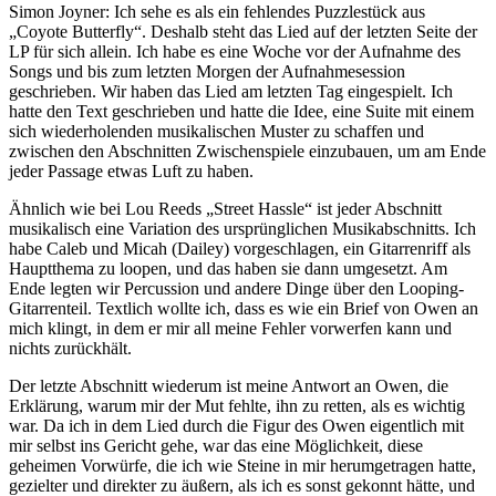
Simon Joyner: Ich sehe es als ein fehlendes Puzzlestück aus
„Coyote Butterfly“. Deshalb steht das Lied auf der letzten Seite der
LP für sich allein. Ich habe es eine Woche vor der Aufnahme des
Songs und bis zum letzten Morgen der Aufnahmesession
geschrieben. Wir haben das Lied am letzten Tag eingespielt. Ich
hatte den Text geschrieben und hatte die Idee, eine Suite mit einem
sich wiederholenden musikalischen Muster zu schaffen und
zwischen den Abschnitten Zwischenspiele einzubauen, um am Ende
jeder Passage etwas Luft zu haben.
Ähnlich wie bei Lou Reeds „Street Hassle“ ist jeder Abschnitt
musikalisch eine Variation des ursprünglichen Musikabschnitts. Ich
habe Caleb und Micah (Dailey) vorgeschlagen, ein Gitarrenriff als
Hauptthema zu loopen, und das haben sie dann umgesetzt. Am
Ende legten wir Percussion und andere Dinge über den Looping-
Gitarrenteil. Textlich wollte ich, dass es wie ein Brief von Owen an
mich klingt, in dem er mir all meine Fehler vorwerfen kann und
nichts zurückhält.
Der letzte Abschnitt wiederum ist meine Antwort an Owen, die
Erklärung, warum mir der Mut fehlte, ihn zu retten, als es wichtig
war. Da ich in dem Lied durch die Figur des Owen eigentlich mit
mir selbst ins Gericht gehe, war das eine Möglichkeit, diese
geheimen Vorwürfe, die ich wie Steine in mir herumgetragen hatte,
gezielter und direkter zu äußern, als ich es sonst gekonnt hätte, und