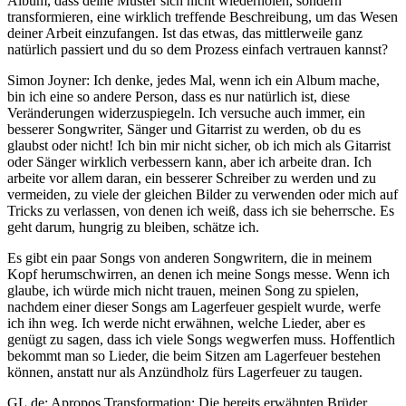
Album, dass deine Muster sich nicht wiederholen, sondern
transformieren, eine wirklich treffende Beschreibung, um das Wesen
deiner Arbeit einzufangen. Ist das etwas, das mittlerweile ganz
natürlich passiert und du so dem Prozess einfach vertrauen kannst?
Simon Joyner: Ich denke, jedes Mal, wenn ich ein Album mache,
bin ich eine so andere Person, dass es nur natürlich ist, diese
Veränderungen widerzuspiegeln. Ich versuche auch immer, ein
besserer Songwriter, Sänger und Gitarrist zu werden, ob du es
glaubst oder nicht! Ich bin mir nicht sicher, ob ich mich als Gitarrist
oder Sänger wirklich verbessern kann, aber ich arbeite dran. Ich
arbeite vor allem daran, ein besserer Schreiber zu werden und zu
vermeiden, zu viele der gleichen Bilder zu verwenden oder mich auf
Tricks zu verlassen, von denen ich weiß, dass ich sie beherrsche. Es
geht darum, hungrig zu bleiben, schätze ich.
Es gibt ein paar Songs von anderen Songwritern, die in meinem
Kopf herumschwirren, an denen ich meine Songs messe. Wenn ich
glaube, ich würde mich nicht trauen, meinen Song zu spielen,
nachdem einer dieser Songs am Lagerfeuer gespielt wurde, werfe
ich ihn weg. Ich werde nicht erwähnen, welche Lieder, aber es
genügt zu sagen, dass ich viele Songs wegwerfen muss. Hoffentlich
bekommt man so Lieder, die beim Sitzen am Lagerfeuer bestehen
können, anstatt nur als Anzündholz fürs Lagerfeuer zu taugen.
GL.de: Apropos Transformation: Die bereits erwähnten Brüder