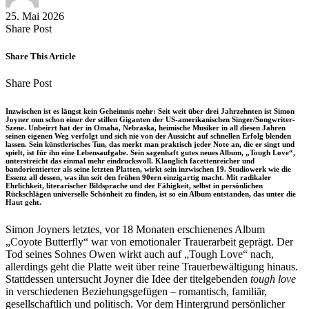
25. Mai 2026
Share
Copy
Send
Share Post
on
URL
Link
Facebook
to
via
Share This Article
clipboard
eMail
Share
Copy
Send
Share Post
on
URL
Link
Facebook
to
via
Inzwischen ist es längst kein Geheimnis mehr: Seit weit über drei Jahrzehnten ist Simon
clipboard
eMail
Joyner nun schon einer der stillen Giganten der US-amerikanischen Singer/Songwriter-
Szene. Unbeirrt hat der in Omaha, Nebraska, heimische Musiker in all diesen Jahren
seinen eigenen Weg verfolgt und sich nie von der Aussicht auf schnellen Erfolg blenden
lassen. Sein künstlerisches Tun, das merkt man praktisch jeder Note an, die er singt und
spielt, ist für ihn eine Lebensaufgabe. Sein sagenhaft gutes neues Album, „Tough Love“,
unterstreicht das einmal mehr eindrucksvoll. Klanglich facettenreicher und
bandorientierter als seine letzten Platten, wirkt sein inzwischen 19. Studiowerk wie die
Essenz all dessen, was ihn seit den frühen 90ern einzigartig macht. Mit radikaler
Ehrlichkeit, literarischer Bildsprache und der Fähigkeit, selbst in persönlichen
Rückschlägen universelle Schönheit zu finden, ist so ein Album entstanden, das unter die
Haut geht.
Simon Joyners letztes, vor 18 Monaten erschienenes Album
„Coyote Butterfly“ war von emotionaler Trauerarbeit geprägt. Der
Tod seines Sohnes Owen wirkt auch auf „Tough Love“ nach,
allerdings geht die Platte weit über reine Trauerbewältigung hinaus.
Stattdessen untersucht Joyner die Idee der titelgebenden
tough love
in verschiedenen Beziehungsgefügen – romantisch, familiär,
gesellschaftlich und politisch. Vor dem Hintergrund persönlicher