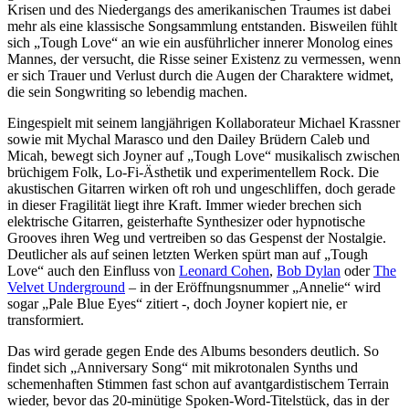
Krisen und des Niedergangs des amerikanischen Traumes ist dabei
mehr als eine klassische Songsammlung entstanden. Bisweilen fühlt
sich „Tough Love“ an wie ein ausführlicher innerer Monolog eines
Mannes, der versucht, die Risse seiner Existenz zu vermessen, wenn
er sich Trauer und Verlust durch die Augen der Charaktere widmet,
die sein Songwriting so lebendig machen.
Eingespielt mit seinem langjährigen Kollaborateur Michael Krassner
sowie mit Mychal Marasco und den Dailey Brüdern Caleb und
Micah, bewegt sich Joyner auf „Tough Love“ musikalisch zwischen
brüchigem Folk, Lo-Fi-Ästhetik und experimentellem Rock. Die
akustischen Gitarren wirken oft roh und ungeschliffen, doch gerade
in dieser Fragilität liegt ihre Kraft. Immer wieder brechen sich
elektrische Gitarren, geisterhafte Synthesizer oder hypnotische
Grooves ihren Weg und vertreiben so das Gespenst der Nostalgie.
Deutlicher als auf seinen letzten Werken spürt man auf „Tough
Love“ auch den Einfluss von
Leonard Cohen
,
Bob Dylan
oder
The
Velvet Underground
– in der Eröffnungsnummer „Annelie“ wird
sogar „Pale Blue Eyes“ zitiert -, doch Joyner kopiert nie, er
transformiert.
Das wird gerade gegen Ende des Albums besonders deutlich. So
findet sich „Anniversary Song“ mit mikrotonalen Synths und
schemenhaften Stimmen fast schon auf avantgardistischem Terrain
wieder, bevor das 20-minütige Spoken-Word-Titelstück, das in der