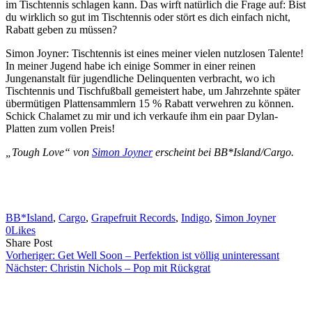
im Tischtennis schlagen kann. Das wirft natürlich die Frage auf: Bist
du wirklich so gut im Tischtennis oder stört es dich einfach nicht,
Rabatt geben zu müssen?
Simon Joyner: Tischtennis ist eines meiner vielen nutzlosen Talente!
In meiner Jugend habe ich einige Sommer in einer reinen
Jungenanstalt für jugendliche Delinquenten verbracht, wo ich
Tischtennis und Tischfußball gemeistert habe, um Jahrzehnte später
übermütigen Plattensammlern 15 % Rabatt verwehren zu können.
Schick Chalamet zu mir und ich verkaufe ihm ein paar Dylan-
Platten zum vollen Preis!
„Tough Love“ von
Simon Joyner
erscheint bei BB*Island/Cargo.
BB*Island
, 
Cargo
, 
Grapefruit Records
, 
Indigo
, 
Simon Joyner
0
Likes
Share
Copy
Send
Share Post
on
URL
Link
Vorheriger:
Get Well Soon – Perfektion ist völlig uninteressant
Facebook
to
via
Nächster:
Christin Nichols – Pop mit Rückgrat
clipboard
eMail