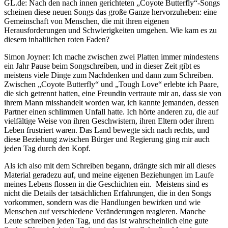
GL.de: Nach den nach innen gerichteten „Coyote Butterfly“-Songs
scheinen diese neuen Songs das große Ganze hervorzuheben: eine
Gemeinschaft von Menschen, die mit ihren eigenen
Herausforderungen und Schwierigkeiten umgehen. Wie kam es zu
diesem inhaltlichen roten Faden?
Simon Joyner: Ich mache zwischen zwei Platten immer mindestens
ein Jahr Pause beim Songschreiben, und in dieser Zeit gibt es
meistens viele Dinge zum Nachdenken und dann zum Schreiben.
Zwischen „Coyote Butterfly“ und „Tough Love“ erlebte ich Paare,
die sich getrennt hatten, eine Freundin vertraute mir an, dass sie von
ihrem Mann misshandelt worden war, ich kannte jemanden, dessen
Partner einen schlimmen Unfall hatte. Ich hörte anderen zu, die auf
vielfältige Weise von ihren Geschwistern, ihren Eltern oder ihrem
Leben frustriert waren. Das Land bewegte sich nach rechts, und
diese Beziehung zwischen Bürger und Regierung ging mir auch
jeden Tag durch den Kopf.
Als ich also mit dem Schreiben begann, drängte sich mir all dieses
Material geradezu auf, und meine eigenen Beziehungen im Laufe
meines Lebens flossen in die Geschichten ein. Meistens sind es
nicht die Details der tatsächlichen Erfahrungen, die in den Songs
vorkommen, sondern was die Handlungen bewirken und wie
Menschen auf verschiedene Veränderungen reagieren. Manche
Leute schreiben jeden Tag, und das ist wahrscheinlich eine gute