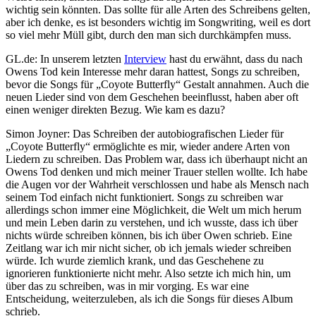
wichtig sein könnten. Das sollte für alle Arten des Schreibens gelten,
aber ich denke, es ist besonders wichtig im Songwriting, weil es dort
so viel mehr Müll gibt, durch den man sich durchkämpfen muss.
GL.de: In unserem letzten
Interview
hast du erwähnt, dass du nach
Owens Tod kein Interesse mehr daran hattest, Songs zu schreiben,
bevor die Songs für „Coyote Butterfly“ Gestalt annahmen. Auch die
neuen Lieder sind von dem Geschehen beeinflusst, haben aber oft
einen weniger direkten Bezug. Wie kam es dazu?
Simon Joyner: Das Schreiben der autobiografischen Lieder für
„Coyote Butterfly“ ermöglichte es mir, wieder andere Arten von
Liedern zu schreiben. Das Problem war, dass ich überhaupt nicht an
Owens Tod denken und mich meiner Trauer stellen wollte. Ich habe
die Augen vor der Wahrheit verschlossen und habe als Mensch nach
seinem Tod einfach nicht funktioniert. Songs zu schreiben war
allerdings schon immer eine Möglichkeit, die Welt um mich herum
und mein Leben darin zu verstehen, und ich wusste, dass ich über
nichts würde schreiben können, bis ich über Owen schrieb. Eine
Zeitlang war ich mir nicht sicher, ob ich jemals wieder schreiben
würde. Ich wurde ziemlich krank, und das Geschehene zu
ignorieren funktionierte nicht mehr. Also setzte ich mich hin, um
über das zu schreiben, was in mir vorging. Es war eine
Entscheidung, weiterzuleben, als ich die Songs für dieses Album
schrieb.