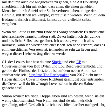
mir dadurch auch die Möglichkeit zu geben, eine Art Erklärung
anzubieten. Ich bin mir sicher, dass allen, die einen geliebten
Menschen durch Suizid oder Sucht verloren haben, einige der
Gefühle, mit denen ich kämpfe, vertraut sein werden. Wenn du dein
Bedauern ehrlich artikulierst, kannst du dir vielleicht selbst
vergeben.
Wenn die Leute es bis zum Ende des Songs schaffen: Es findet eine
überraschende Transformation statt. Zuvor hatte mich der dunkle
und hässliche Selbsthass gelähmt. Ich wusste, wenn ich alles
rauslasse, kann ich wieder ehrlicher leben. Ich habe erkannt, dass es
ein menschliches Versagen ist, jemanden so sehr zu lieben und
wegen dieser Liebe zu ängstlich zu werden.
GL.de: Letztes Jahr hast du eine
Single
und eine
EP
mit
Coverversionen von Bob Dylan und Lou Reed veröffentlicht, und
gerade der Einfluss des Letzteren ist auf dem neuen Album so
spürbar wie seit
„Step Into The Earthquake“
von 2017 nicht mehr.
Haben dich die Cover in diese Richtung geschubst oder entstanden
die Cover, weil du für „Tough Love“ schon in diesen Bahnen
gedacht hast?
Simon Joyner: Ich finde, Doppelalben sind am besten, wenn sie ein
wenig chaotisch sind. Von Natur aus sind sie nicht wirklich
geradlinig, oder? Deshalb habe ich tatsächlich darüber nachgedacht,