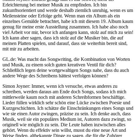
Erleichterung bei meiner Musik zu empfinden. Ich bin
zukunftsorientiert und werde deshalb ziemlich unruhig, wenn es um
Meilensteine oder Erfolge geht. Wenn man ein Album als ein
einzelnes Gemälde betrachtet, habe ich mit diesem 19. Album kaum
genug für meine erste Ausstellung zusammen. Ich habe also noch
viel Arbeit vor mir, bevor ich anfangen kann, stolz auf mich zu sein!
Ich kann aber sagen, dass ich stolz auf die Musiker bin, die auf
meinen Platten spielen, und darauf, dass sie weiterhin bereit sind,
mit mir zu arbeiten.
GL.de: Was macht das Songwriting, die Kombination von Worten
und Musik, zu einem solch guten kreativen Ventil für dich?
Schließlich legen deine wortgewaltigen Songs nahe, dass du auch
andere Wege des Schreibens hättest verfolgen können?
Simon Joyner: Immer, wenn ich versuche, etwas anderes zu
schreiben, werden daraus am Ende doch Songs, sodass ich mich
mittlerweile kaum noch mit anderen Schreibformen beschäftige.
Lieder füllen wirklich sehr schön eine Lücke zwischen Poesie und
Kurzgeschichten. Ich schätze die Einschränkungen eines Songs und
wie sie einen Autor zwingen, präzise zu sein. Ich denke auch, dass
Musik, weil sie ein populäres Medium ist, Autoren dazu zwingt, so
originell wie möglich zu sein. Die Leute haben inzwischen alles
gehört. Wenn du effektiv sein willst, musst du eine neue Art und
Weise finden, altbekannte Dinge zu sagen, die für die Zuhörer