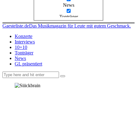
News
Tonträger
Gaesteliste.de
Das Musikmagazin für Leute mit gutem Geschmack.
Konzerte
Interviews
10+10
Tonträger
News
GL präsentiert
facebook-
instagramm
rss
1