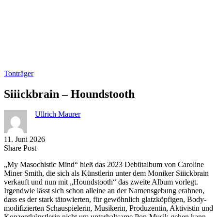
Tonträger
Siiickbrain – Houndstooth
Ullrich Maurer
11. Juni 2026
Share
Copy
Send
Share Post
on
URL
Link
„My Masochistic Mind“ hieß das 2023 Debütalbum von Caroline
Facebook
to
via
Miner Smith, die sich als Künstlerin unter dem Moniker Siiickbrain
clipboard
eMail
verkauft und nun mit „Houndstooth“ das zweite Album vorlegt.
Irgendwie lässt sich schon alleine an der Namensgebung erahnen,
dass es der stark tätowierten, für gewöhnlich glatzköpfigen, Body-
modifizierten Schauspielerin, Musikerin, Produzentin, Aktivistin und
Konzeptkünstlerin nicht um unterhaltsame Pop-Musik gehen kann –