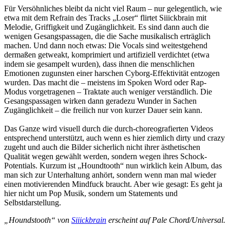
Für Versöhnliches bleibt da nicht viel Raum – nur gelegentlich, wie
etwa mit dem Refrain des Tracks „Loser“ flirtet Siiickbrain mit
Melodie, Griffigkeit und Zugänglichkeit. Es sind dann auch die
wenigen Gesangspassagen, die die Sache musikalisch erträglich
machen. Und dann noch etwas: Die Vocals sind weitestgehend
dermaßen getweakt, komprimiert und artifiziell verdichtet (etwa
indem sie gesampelt wurden), dass ihnen die menschlichen
Emotionen zugunsten einer harschen Cyborg-Effektivität entzogen
wurden. Das macht die – meistens im Spoken Word oder Rap-
Modus vorgetragenen – Traktate auch weniger verständlich. Die
Gesangspassagen wirken dann geradezu Wunder in Sachen
Zugänglichkeit – die freilich nur von kurzer Dauer sein kann.
Das Ganze wird visuell durch die durch-choreografierten Videos
entsprechend unterstützt, auch wenn es hier ziemlich dirty und crazy
zugeht und auch die Bilder sicherlich nicht ihrer ästhetischen
Qualität wegen gewählt werden, sondern wegen ihres Schock-
Potentials. Kurzum ist „Houndtooth“ nun wirklich kein Album, das
man sich zur Unterhaltung anhört, sondern wenn man mal wieder
einen motivierenden Mindfuck braucht. Aber wie gesagt: Es geht ja
hier nicht um Pop Musik, sondern um Statements und
Selbstdarstellung.
„Houndstooth“ von
Siiickbrain
erscheint auf Pale Chord/Universal.