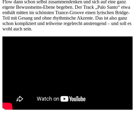
Flow dann schon selbst zusammendenken und sich auf eine ganz
eigene Bewusstseins-Ebene begeben. Der Track „Palo Santo“ etwa
enthält mitten im schönsten Trance-Groove einen lyrischen Bridge-
Teil mit Gesang und ohne rhythmische Akzente. Das ist also ganz
schon kompliziert und teilweise regelrecht anstrengend – und soll es
wohl auch sein.