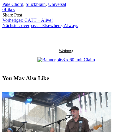
Pale Chord
, 
Siiickbrain
, 
Universal
0
Likes
Share
Copy
Send
Share Post
on
URL
Link
Vorheriger:
CATT – Alive!
Facebook
to
via
Nächster:
overpass – Elsewhere, Always
clipboard
eMail
Werbung
You May Also Like