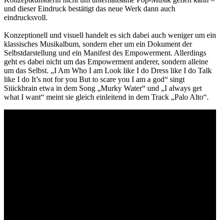
und dieser Eindruck bestätigt das neue Werk dann auch
eindrucksvoll.
Konzeptionell und visuell handelt es sich dabei auch weniger um ein
klassisches Musikalbum, sondern eher um ein Dokument der
Selbstdarstellung und ein Manifest des Empowerment. Allerdings
geht es dabei nicht um das Empowerment anderer, sondern alleine
um das Selbst. „I Am Who I am Look like I do Dress like I do Talk
like I do It’s not for you But to scare you I am a god“ singt
Siiickbrain etwa in dem Song „Murky Water“ und „I always get
what I want“ meint sie gleich einleitend in dem Track „Palo Alto“.