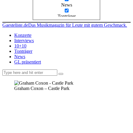
News
Tonträger
Gaesteliste.de
Das Musikmagazin für Leute mit gutem Geschmack.
Konzerte
Interviews
10+10
Tonträger
News
GL präsentiert
facebook-
instagramm
rss
1
Graham Coxon – Castle Park