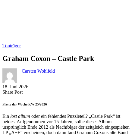
Tonträger
Graham Coxon – Castle Park
Carsten Wohlfeld
18. Juni 2026
Share
Copy
Send
Share Post
on
URL
Link
Facebook
to
via
Platte der Woche KW 25/2026
clipboard
eMail
Ein
lost album
oder ein fehlendes Puzzleteil? „Castle Park“ ist
beides. Aufgenommen vor 15 Jahren, sollte dieses Album
ursprünglich Ende 2012 als Nachfolger der zeitgleich eingespielten
LP „A+E“ erscheinen, doch dann fand Graham Coxons alte Band